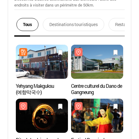
endroits à visiter dans un périmétre de 50km.
Tous
Destinations touristiques
Restaurants
Yehyang Makguksu
Centre culturel du Dano de
Centre
(예향막국수)
Gangneung
Gang