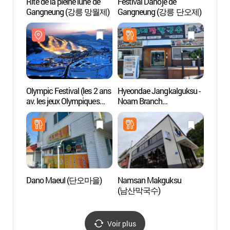
Rite de la pleine lune de
Festival Danoje de
Gangn
Gangneung (강릉 망월제)
Gangneung (강릉 단오제)
Samm
Olympic Festival (les 2 ans
Hyeondae Jangkalguksu -
Musée 
av. les jeux Olympiques
Noam Branch
(동양
d’hiver à Pyeongchang)
(현대장칼국수 노암)
(평창 동계올림픽(G-2년)
페스티벌)
Dano Maeul (단오마을)
Namsan Makguksu
Pavill
(남산막국수)
Gang
Voir plus