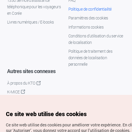
1330 Service d'assistance
FAQ
téléphonique pour les voyageurs
Politique de confidentialité
en Corée
Paramètres des cookies
Livres numériques / E-books
Informations cookies
Conditions d’utilisation du service
de localisation
Politique de traitement des
données de localisation
personnelle
Autres sites connexes
À propos du KTO
K-MICE
Ce site web utilise des cookies
Ce site web utilise des cookies pour améliorer votre expérience.
En c
sur ‘Autoriser’, vous donnez votre accord sur l’utilisation de cookies.