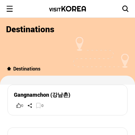
Destinations
Destinations
Gangnamchon (강남촌)
0
0