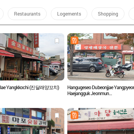
Restaurants
Logements
Shopping
allae Yangkkochi (진달래양꼬치)
Hangugeseo Dubeonjjae Yangpyeo
Haejangguk Jeonmun
(한국에서두번째양평해장국전문)