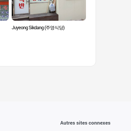
Juyeong Sikdang (주영식당)
Spa Sealala & Parc
스파&워터파크)
Autres sites connexes