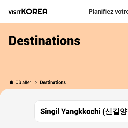
Planifiez vot
Destinations
Où aller
Destinations
Singil Yangkkochi (신길