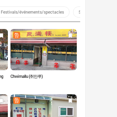
Festivals/événements/spectacles
Sports aquatiques
ng
Chwimallu (취만루)
Spa et salon de beauté
Esthétique (앤올