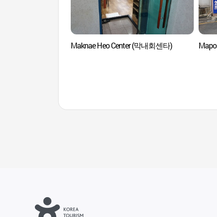
Maknae Heo Center (막내회센타)
Mapo