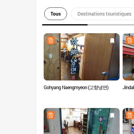
Tous
Destinations touristiques
Gohyang Naengmyeon (고향냉면)
Jind