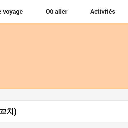
re voyage
Où aller
Activités
양꼬치)