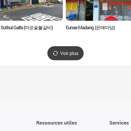
 Sutbul Galbi (마포숯불갈비)
Eunae Madang (은애마당)
Voir plus
Ressources utiles
Services