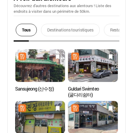
Découvrez d'autres destinations aux alentours ! Liste des
endroits à visiter dans un périmétre de 50km.
Tous
Destinations touristiques
Restaurants
Sansujeong (산수정)
Guldari Swimteo
Fontai
(굴다리쉼터)
mer