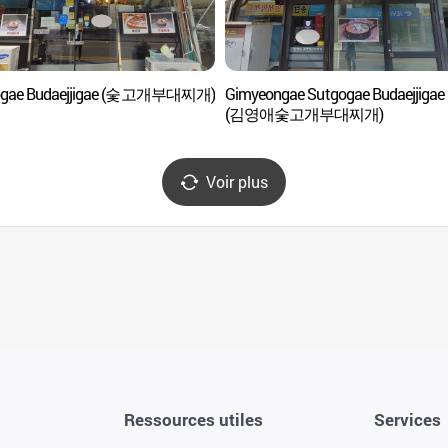
ogae Budaejjigae (숯고개부대찌개)
Gimyeongae Sutgogae Budaejjigae
(김영애숯고개부대찌개)
Voir plus
Ressources utiles
Services