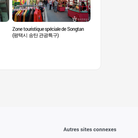
Zone touristique spéciale de Songtan
Arboretum de Mulh
(평택시 송탄 관광특구)
물향기수목원)
Autres sites connexes