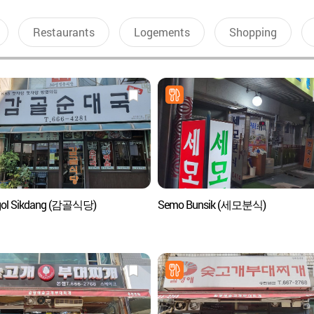
Restaurants
Logements
Shopping
ol Sikdang (감골식당)
Semo Bunsik (세모분식)