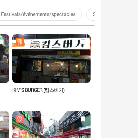
Festivals/événements/spectacles
Sports aquatiques
KIM'S BURGER (킴스버거)
Zone touristique spéc
(평택시 송탄 관광특