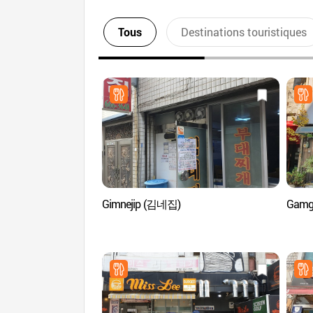
Tous
Destinations touristiques
Gimnejip (김네집)
Gamg