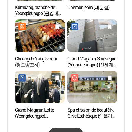
Kumkang, branche de
Daemunjeom (대문점)
I Lik
Yeongdeungpo (금강제화
영등포본점)
Cheongdo Yangkkochi
Grand Magasin Shinsegae
Villag
(청도양꼬치)
(Yeongdeungpo) (신세계
Mull
백화점-영등포점)
Grand Magasin Lotte
Spa et salon de beauté N.
Parc 
(Yeongdeungpo)
Olive Esthétique (앤올리브
- 여
(롯데백화점-영등포점)
에스테틱)