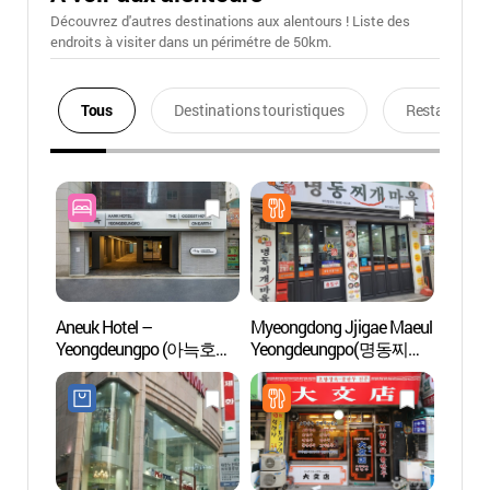
Découvrez d'autres destinations aux alentours ! Liste des
endroits à visiter dans un périmétre de 50km.
Tous
Destinations touristiques
Restaurants
Aneuk Hotel –
Myeongdong Jjigae Maeul
Spa et
Yeongdeungpo (아늑호텔
Yeongdeungpo(명동찌개
Olive
영등포점)
마을 영등포)
에스테