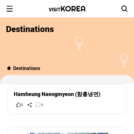
Destinations
Destinations
Hamheung Naengmyeon (함흥냉면)
0
0