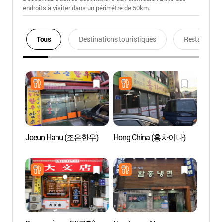
endroits à visiter dans un périmétre de 50km.
Tous
Destinations touristiques
Restaurants
Joeun Hanu (조은한우)
Hong China (홍차이나)
Salle 
(한국
KBS