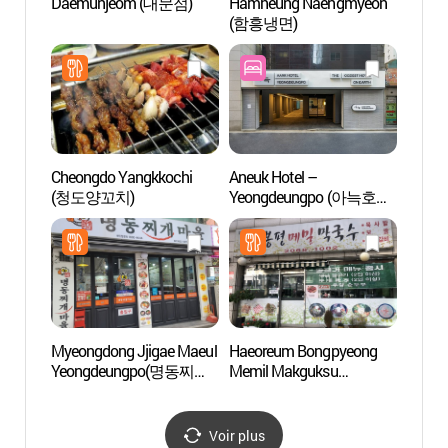
Daemunjeom (대문점)
Hamheung Naengmyeon
Artr
(함흥냉면)
Cheongdo Yangkkochi
Aneuk Hotel –
Parc 
(청도양꼬치)
Yeongdeungpo (아늑호텔
공원)
영등포점)
Myeongdong Jjigae Maeul
Haeoreum Bongpyeong
Spa Se
Yeongdeungpo(명동찌개
Memil Makguksu
Aqua
마을 영등포)
(해오름봉평메밀막국수)
워터파
Voir plus