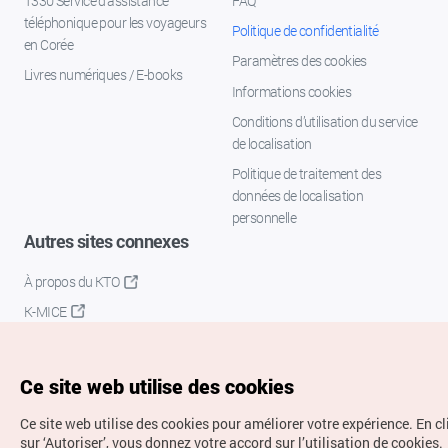
1330 Service d'assistance
FAQ
téléphonique pour les voyageurs
Politique de confidentialité
en Corée
Paramètres des cookies
Livres numériques / E-books
Informations cookies
Conditions d’utilisation du service
de localisation
Politique de traitement des
données de localisation
personnelle
Autres sites connexes
À propos du KTO
K-MICE
Ce site web utilise des cookies
Ce site web utilise des cookies pour améliorer votre expérience.
En c
sur ‘Autoriser’, vous donnez votre accord sur l’utilisation de cookies.