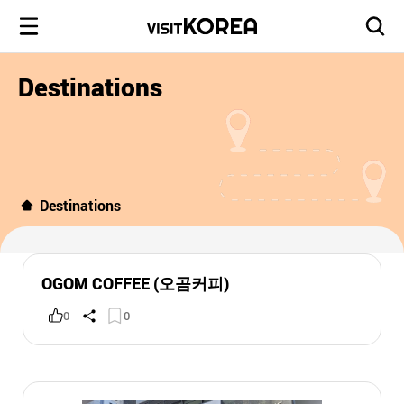
Destinations
Destinations
OGOM COFFEE (오곰커피)
0
0