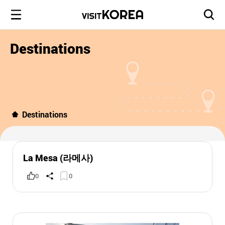
Destinations
Destinations
La Mesa (라메사)
0
0