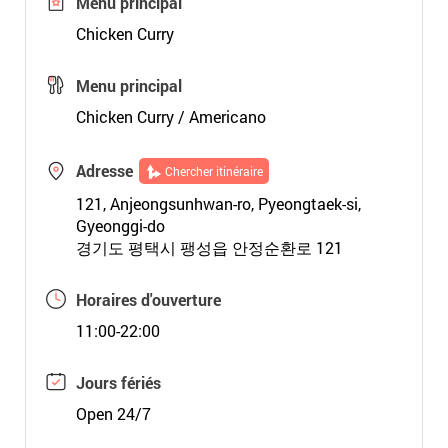
Menu principal
Chicken Curry
Menu principal
Chicken Curry / Americano
Adresse
Chercher itinéraire
121, Anjeongsunhwan-ro, Pyeongtaek-si,
Gyeonggi-do
경기도 평택시 팽성읍 안정순환로 121
Horaires d'ouverture
11:00-22:00
Jours fériés
Open 24/7