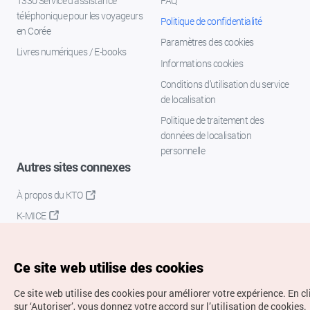
1330 Service d'assistance
FAQ
téléphonique pour les voyageurs
Politique de confidentialité
en Corée
Paramètres des cookies
Livres numériques / E-books
Informations cookies
Conditions d’utilisation du service
de localisation
Politique de traitement des
données de localisation
personnelle
Autres sites connexes
À propos du KTO
K-MICE
Ce site web utilise des cookies
Ce site web utilise des cookies pour améliorer votre expérience.
En c
sur ‘Autoriser’, vous donnez votre accord sur l’utilisation de cookies.