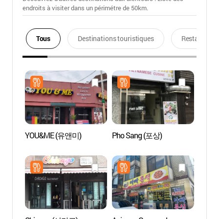
endroits à visiter dans un périmétre de 50km.
Tous
Destinations touristiques
Restaurants
YOU&ME (유앤미)
Pho Sang (포상)
Jardin
villag
(바람