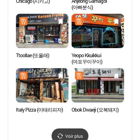
Chicago (시카고)
Anjeong Gamagol
Source
(아빠분식)
(아산
Ttoollae (또올래)
Yeopo Kkuikkui
Zone t
(여포꾸이꾸이)
de S
관광특
Italy Pizza (이태리피자)
Obok Dwaeji (오복돼지)
La For
(영인
Voir plus