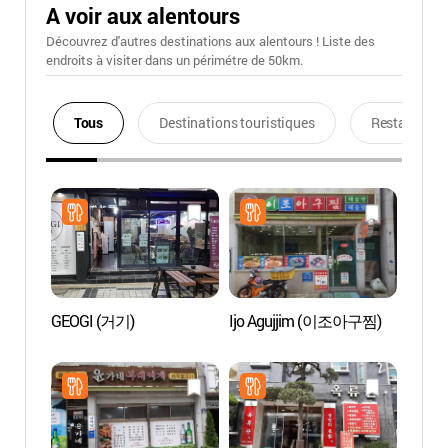
A voir aux alentours
Découvrez d'autres destinations aux alentours ! Liste des
endroits à visiter dans un périmétre de 50km.
Tous
Destinations touristiques
Restaurants
GEOGI (거기)
Ijo Agujjim (이조아구찜)
Musée
cultur
(전통