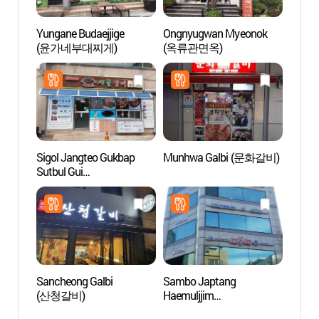
Yungane Budaejjige
Ongnyugwan Myeonok
Rue d
(윤가네부대찌게)
(옥류관면옥)
(안동
Sigol Jangteo Gukbap
Munhwa Galbi (문화갈비)
Imche
Sutbul Gui
(안동
(시골장터국밥숯불구이)
Sancheong Galbi
Sambo Japtang
Maison
(산청갈비)
Haemuljjim
famill
(삼보잡탕해물찜)
branc