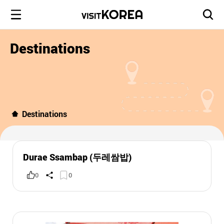
Destinations
Destinations
Durae Ssambap (두레쌈밥)
0
0