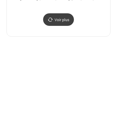
étage
법흥사
Voir plus