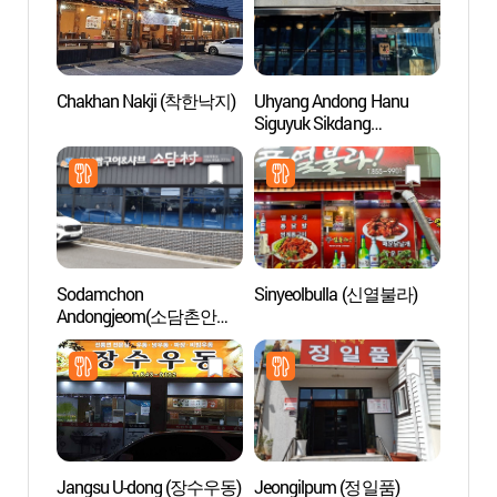
Chakhan Nakji (착한낙지)
Uhyang Andong Hanu
Pagode
Siguyuk Sikdang
étage
(우향안동한우식육식당)
(안동
오층전
Sodamchon
Sinyeolbulla (신열불라)
Musée
Andongjeom(소담촌안동
cultur
점)
(전통
Jangsu U-dong (장수우동)
Jeongilpum (정일품)
Pagode