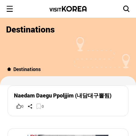
Destinations
Destinations
Naedam Daegu Ppoljjim (내담대구뽈찜)
0
0