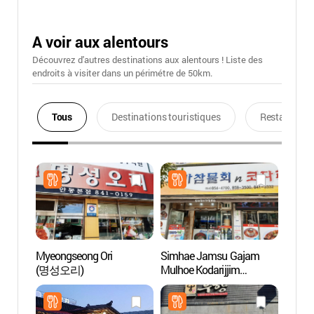
A voir aux alentours
Découvrez d'autres destinations aux alentours ! Liste des
endroits à visiter dans un périmétre de 50km.
Tous
Destinations touristiques
Restaurants
Myeongseong Ori
Simhae Jamsu Gajam
Musée
(명성오리)
Mulhoe Kodarijjim
(안동
(심해잠수가잠물회코다
박물관
리찜)