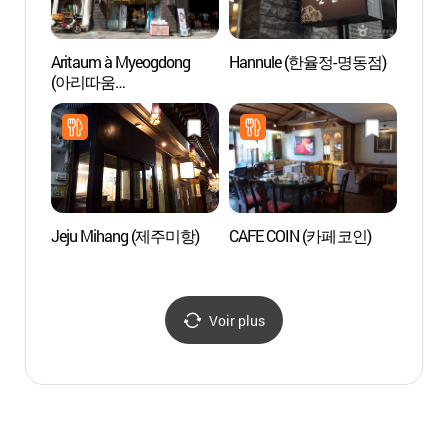
Aritaum à Myeogdong
Hannule (한율정-명동점)
Théât
(아리따움
(명동
(명동중앙직영점))
Jeju Mihang (제주미항)
CAFE COIN (카페코인)
Seoul 
(서울
Voir plus