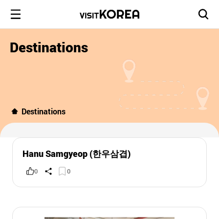
Destinations
Destinations
Hanu Samgyeop (한우삼겹)
0
0