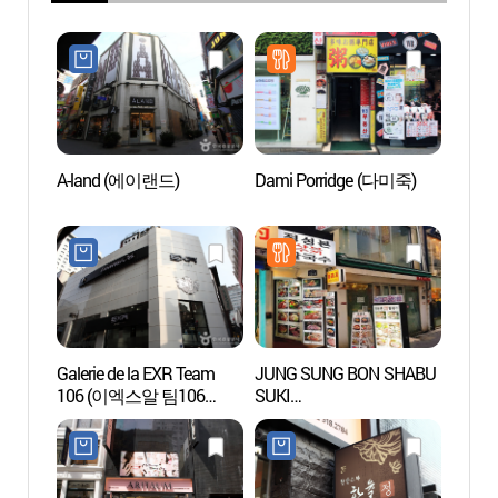
A-land (에이랜드)
Dami Porridge (다미죽)
Myeo
Galerie de la EXR Team
JUNG SUNG BON SHABU
Centre
106 (이엑스알 팀106
SUKI
cultur
갤러리)
(정성본샤브수끼칼국수)
de Séo
(서
터)