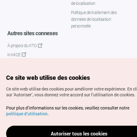
de localisation
Politique de traitement des
données de localisation
personnelle
Autres sites connexes
À propos du KTO
K-MICE
Ce site web utilise des cookies
Ce site web utilise des cookies pour améliorer votre expérience.
En c
sur ‘Autoriser’, vous donnez votre accord sur l’utilisation de cookies.
Droits d’auteur (c) Office National du Tourisme en Corée.
Pour plus d’informations sur les cookies, veuillez consulter notre
Tous droits réservés.
politique d’utilisation
.
Pour les rapports d'erreurs et demandes de renseignements,
adressez vos demandes à
info.ontc@gmail.com
Autoriser tous les cookies