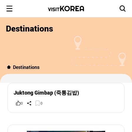
Destinations
Destinations
Juktong Gimbap (죽통김밥)
0
0