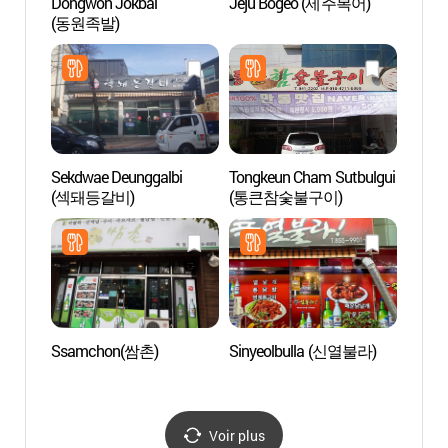
Dongwon Jokbal
Jeju Bogeo (제주복어)
Pagode
(동원족발)
étage
(안동
오층전
Sekdwae Deunggalbi
Tongkeun Cham Sutbulgui
Musée
(섹돼등갈비)
(통큰참숯불구이)
cultur
(전통
Ssamchon(쌈촌)
Sinyeolbulla (신열불라)
Imche
(안동
Voir plus