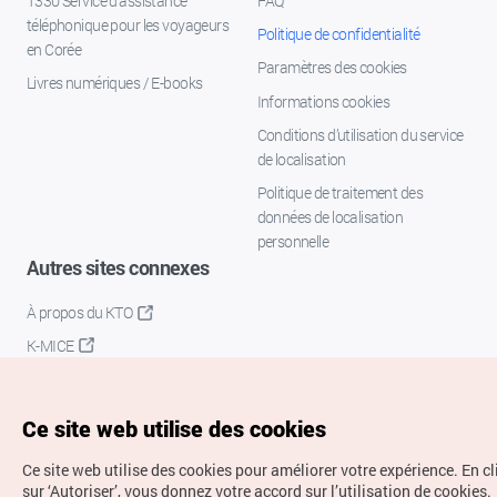
1330 Service d'assistance
FAQ
téléphonique pour les voyageurs
Politique de confidentialité
en Corée
Paramètres des cookies
Livres numériques / E-books
Informations cookies
Conditions d’utilisation du service
de localisation
Politique de traitement des
données de localisation
personnelle
Autres sites connexes
À propos du KTO
K-MICE
Ce site web utilise des cookies
Ce site web utilise des cookies pour améliorer votre expérience.
En c
sur ‘Autoriser’, vous donnez votre accord sur l’utilisation de cookies.