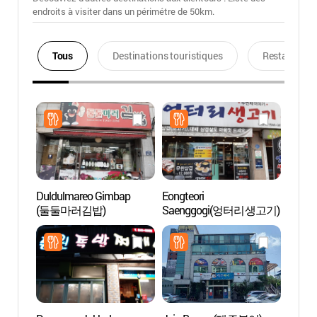
endroits à visiter dans un périmétre de 50km.
Tous
Destinations touristiques
Restaurants
Duldulmareo Gimbap
Eongteori
Musée
(둘둘마러김밥)
Saenggogi(엉터리생고기)
(안동
박물관