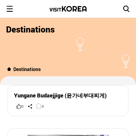
Destinations
Destinations
Yungane Budaejjige (윤가네부대찌게)
0
0