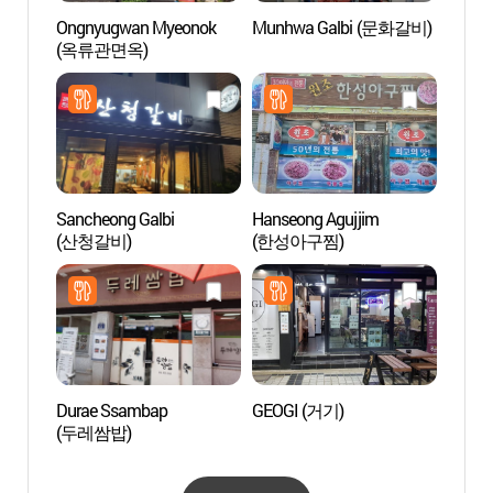
Ongnyugwan Myeonok
Munhwa Galbi (문화갈비)
Rue d
(옥류관면옥)
(안동
Sancheong Galbi
Hanseong Agujjim
Imche
(산청갈비)
(한성아구찜)
(안동
Durae Ssambap
GEOGI (거기)
Maison
(두레쌈밥)
famill
branc
고성