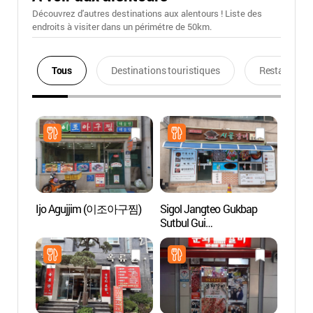
Découvrez d'autres destinations aux alentours ! Liste des
endroits à visiter dans un périmétre de 50km.
Tous
Destinations touristiques
Restaurants
Ijo Agujjim (이조아구찜)
Sigol Jangteo Gukbap
Pagode
Sutbul Gui
étage
(시골장터국밥숯불구이)
(안동
오층전