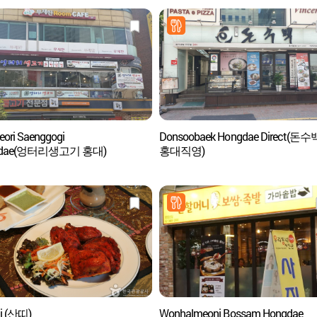
eori Saenggogi
Donsoobaek Hongdae Direct(돈수
gdae(엉터리생고기 홍대)
홍대직영)
i (산띠)
Wonhalmeoni Bossam Hongdae