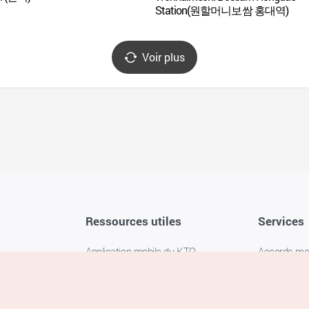
Station(원할머니보쌈 홍대역)
Voir plus
Ressources utiles
Services
Application mobile du KTO
Accords m
1330 Service d'assistance
FAQ
téléphonique pour les voyageurs en
Politique de 
Corée