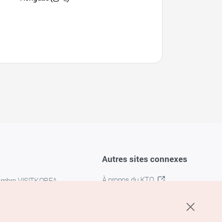
(경의선책거리)
Autres sites connexes
À propos du KTO
embre VISITKOREA
K-MICE
confidentialité