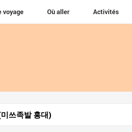
re voyage
Où aller
Activités
iv.(미쓰족발 홍대)