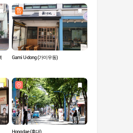
백
Gami U-dong (가미우동)
Hongdae (홍대)
Hongdae (홍대)
La rue des livres de la