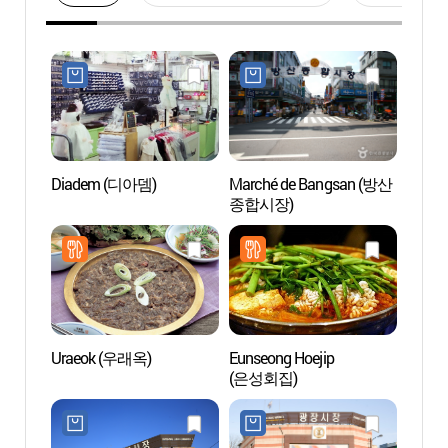
Diadem (디아뎀)
Marché de Bangsan (방산
Yeong
종합시장)
(두산
Uraeok (우래옥)
Eunseong Hoejip
Seosu
(은성회집)