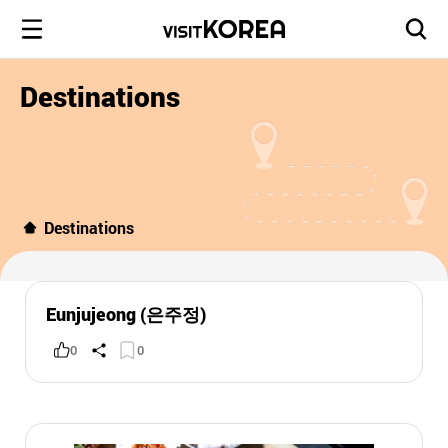
Destinations
Destinations
Eunjujeong (은주정)
0
0