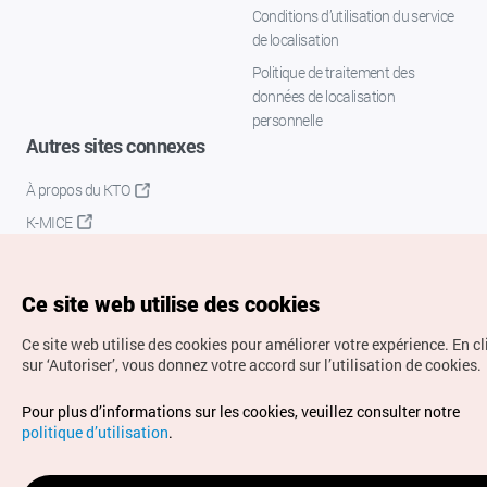
Conditions d’utilisation du service
de localisation
Politique de traitement des
données de localisation
personnelle
Autres sites connexes
À propos du KTO
K-MICE
Ce site web utilise des cookies
Ce site web utilise des cookies pour améliorer votre expérience.
En c
sur ‘Autoriser’, vous donnez votre accord sur l’utilisation de cookies.
Droits d’auteur (c) Office National du Tourisme en Corée.
Pour plus d’informations sur les cookies, veuillez consulter notre
Tous droits réservés.
politique d’utilisation
.
Pour les rapports d'erreurs et demandes de renseignements,
adressez vos demandes à