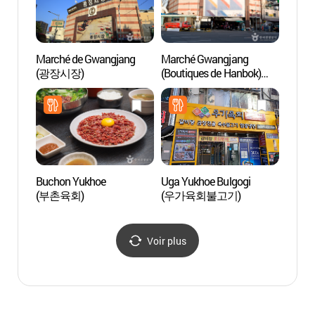
Marché de Gwangjang
Marché Gwangjang
Sanct
(광장시장)
(Boutiques de Hanbok)
[Patri
(광장시장 한복매장)
l'UNE
Buchon Yukhoe
Uga Yukhoe Bulgogi
Metro
(부촌육회)
(우가육회불고기)
스파 
Voir plus