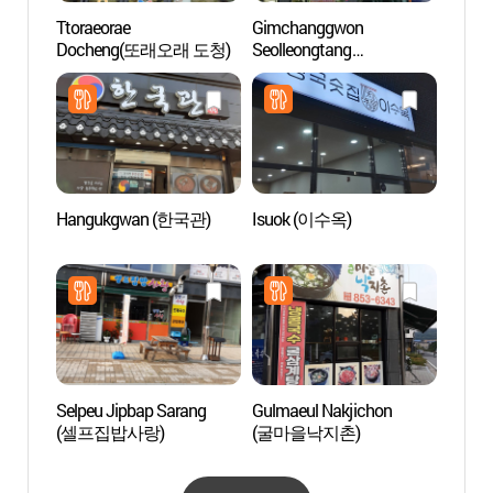
Ttoraeorae
Gimchanggwon
Musée
Docheng(또래오래 도청)
Seolleongtang
Haho
(김창권설렁탕)
박물관
Hangukgwan (한국관)
Isuok (이수옥)
Andon
(안동
Selpeu Jipbap Sarang
Gulmaeul Nakjichon
Centre
(셀프집밥사랑)
(굴마을낙지촌)
Yeche
(예천