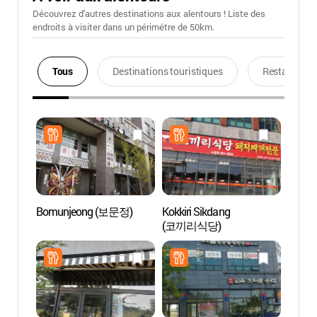
Découvrez d'autres destinations aux alentours ! Liste des
endroits à visiter dans un périmétre de 50km.
Tous
Destinations touristiques
Restaurants
Bomunjeong (보문정)
Kokkiri Sikdang
Falai
(코끼리식당)
(부용