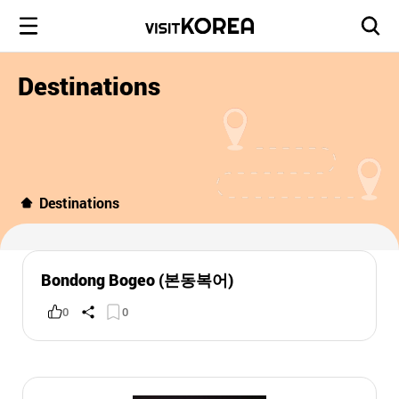
Destinations
Destinations
Bondong Bogeo (본동복어)
0
0