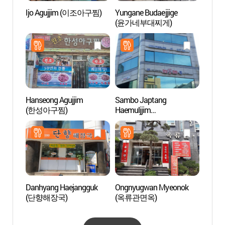
Ijo Agujjim (이조아구찜)
Yungane Budaejjige
Rue d
(윤가네부대찌게)
(안동
Hanseong Agujjim
Sambo Japtang
Imche
(한성아구찜)
Haemuljjim
(안동
(삼보잡탕해물찜)
Danhyang Haejangguk
Ongnyugwan Myeonok
Maison
(단향해장국)
(옥류관면옥)
famill
branc
고성