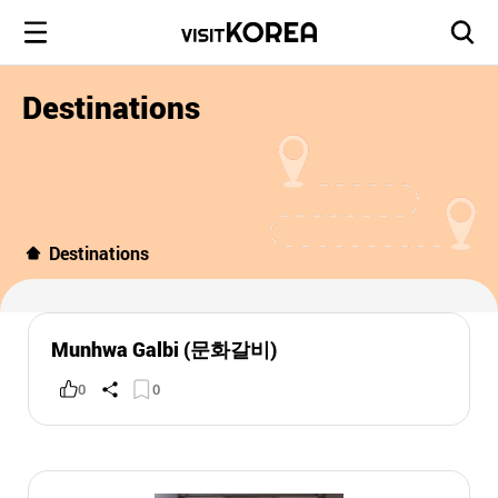
Destinations
Destinations
Munhwa Galbi (문화갈비)
0
0