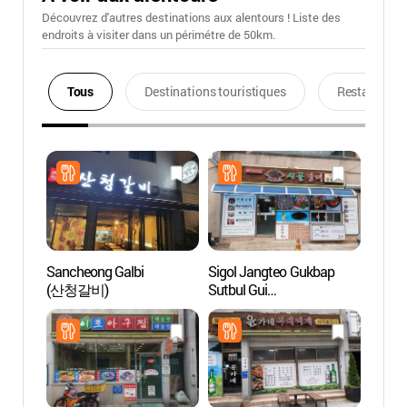
Découvrez d'autres destinations aux alentours ! Liste des
endroits à visiter dans un périmétre de 50km.
Tous
Destinations touristiques
Restaurants
Sancheong Galbi
Sigol Jangteo Gukbap
Pagode
(산청갈비)
Sutbul Gui
étage
(시골장터국밥숯불구이)
(안동
오층전