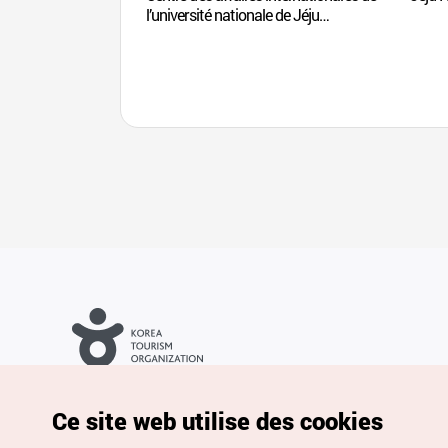
l’université nationale de Jéju
(제주대학교 국제교류센터)
Droits d’auteur (c) Office National du Tourisme en Corée. Tous
droits réservés.
Pour les rapports d'erreurs et demandes de renseignements,
Ce site web utilise des cookies
adressez vos demandes à
info.ontc@gmail.com