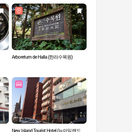
Arboretum de Halla (한라수목원)
Arboretum de Hall
New Island Tourist Hotel (뉴아일랜드
Musée d'Art de J