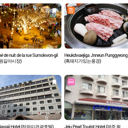
é de nuit de la rue Sumokwon-gil
Heukdwaejiga Jnneun Punggyeong
원길야시장)
(흑돼지가있는풍경)
 Hawaii Hotel (하와이관광호텔)
Jeju Pearl Tourist Hotel (제주 펄