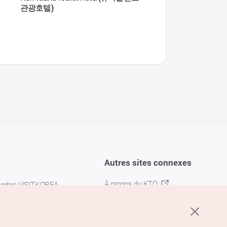
관광호텔)
Autres sites connexes
À propos du KTO
embre VISITKOREA
K-MICE
confidentialité