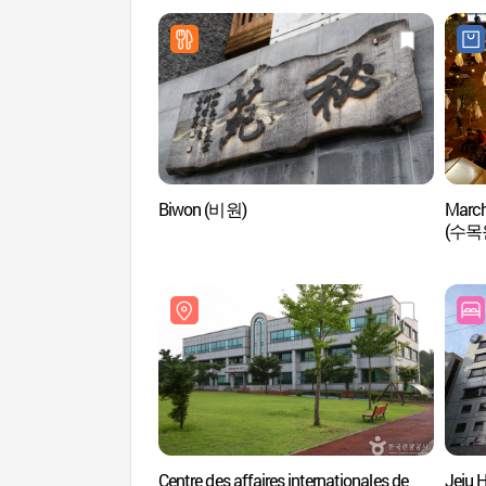
Biwon (비원)
March
(수목
Centre des affaires internationales de
Jeju