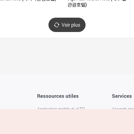
관광호텔)
Voir plus
Ressources utiles
Services
Application mobile du KTO
Accords m
1330 Service d'assistance
FAQ
téléphonique pour les voyageurs en
Politique de 
Corée