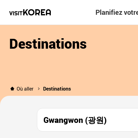
Planifiez vot
Destinations
Où aller
Destinations
Gwangwon (광원)