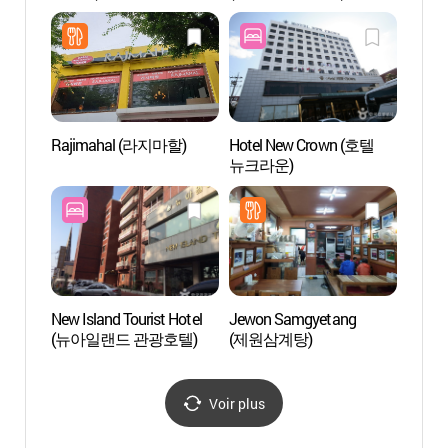
카지노 제주 그랜드)
l’unive
Jéju
국제교
Rajimahal (라지마할)
Hotel New Crown (호텔
Route 
뉴크라운)
Dodu
무지
New Island Tourist Hotel
Jewon Samgyetang
Musée 
(뉴아일랜드 관광호텔)
(제원삼계탕)
(제주
Voir plus