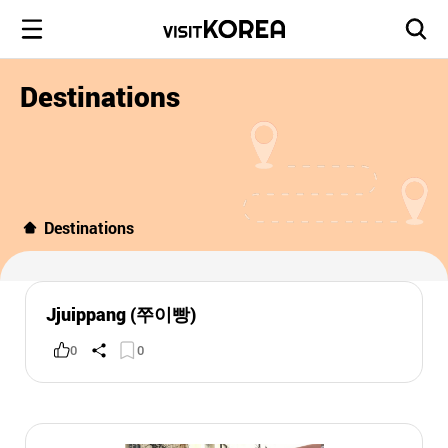
Destinations
Destinations
Jjuippang (쭈이빵)
0
0