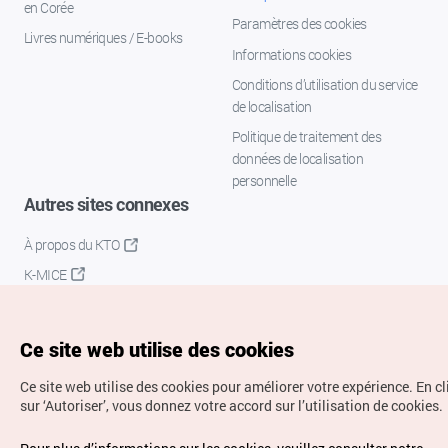
en Corée
Paramètres des cookies
Livres numériques / E-books
Informations cookies
Conditions d’utilisation du service
de localisation
Politique de traitement des
données de localisation
personnelle
Autres sites connexes
À propos du KTO
K-MICE
Ce site web utilise des cookies
Ce site web utilise des cookies pour améliorer votre expérience.
En c
sur ‘Autoriser’, vous donnez votre accord sur l’utilisation de cookies.
Droits d’auteur (c) Office National du Tourisme en Corée.