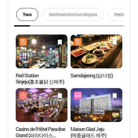
Tous
Destinations touristiques
Restaurants
Red Station
Samdajeong (삼다정)
Casino
Sinjeju(홍초불닭 신제주)
Gran
카지노
Casino de l’Hôtel Paradise
Maison Glad Jeju
Centre
Grand (파라다이스
(메종글래드 제주)
intern