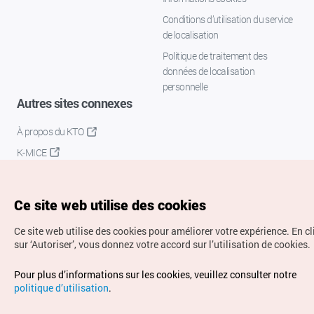
Conditions d’utilisation du service
de localisation
Politique de traitement des
données de localisation
personnelle
Autres sites connexes
À propos du KTO
K-MICE
Ce site web utilise des cookies
Ce site web utilise des cookies pour améliorer votre expérience.
En c
sur ‘Autoriser’, vous donnez votre accord sur l’utilisation de cookies.
Droits d’auteur (c) Office National du Tourisme en Corée.
Pour plus d’informations sur les cookies, veuillez consulter notre
Tous droits réservés.
politique d’utilisation
.
Pour les rapports d'erreurs et demandes de renseignements,
adressez vos demandes à