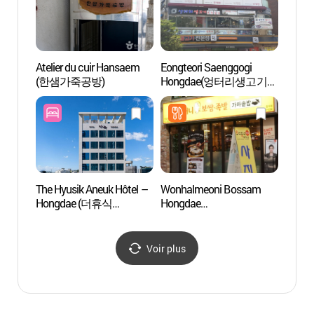
Atelier du cuir Hansaem
Eongteori Saenggogi
Le sp
(한샘가죽공방)
Hongdae(엉터리생고기
(Hong
홍대)
해피데
The Hyusik Aneuk Hôtel –
Wonhalmeoni Bossam
La rue 
Hongdae (더휴식
Hongdae
Gyeo
아늑호텔 홍대점)
Station(원할머니보쌈
홍대역)
Voir plus