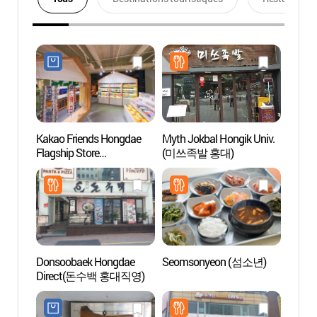
Kakao Friends Hongdae
Myth Jokbal Hongik Univ.
Hong
Flagship Store
(미쓰족발 홍대)
(카카오프렌즈 홍대
플래그십 스토어)
Donsoobaek Hongdae
Seomsonyeon (섬소년)
Quart
Direct(돈수백 홍대직영)
(연남