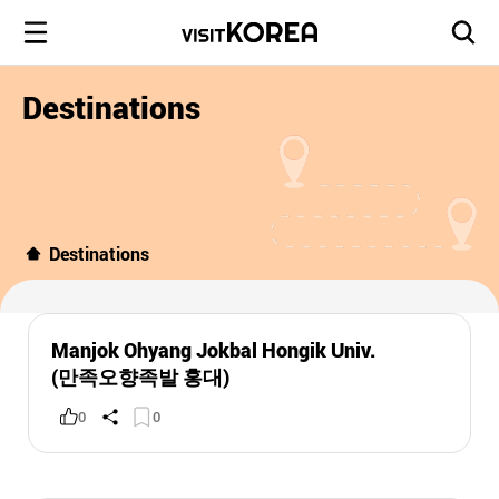
Destinations
Destinations
Manjok Ohyang Jokbal Hongik Univ.
(만족오향족발 홍대)
0
0