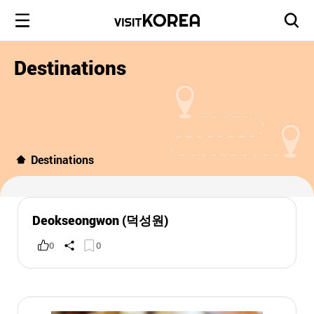
Destinations
Destinations
Deokseongwon (덕성원)
0
0