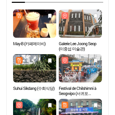
May-B (카페메이비)
Galerie Lee Joong Seop
Galeri
(이중섭 미술관)
(이중
Suhui Sikdang (수희식당)
Festival de Chilshimni à
Sous-
Seogwipo (서귀포
(서귀
칠십리축제)