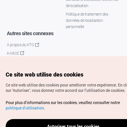
de localisation
Politique de traitement des
données de localisation
personnelle
Autres sites connexes
À propos du KTO
K-MICE
Ce site web utilise des cookies
Ce site web utilise des cookies pour améliorer votre expérience.
En c
sur ‘Autoriser’, vous donnez votre accord sur l’utilisation de cookies.
Droits d’auteur (c) Office National du Tourisme en Corée.
Pour plus d’informations sur les cookies, veuillez consulter notre
Tous droits réservés.
politique d’utilisation
.
Pour les rapports d'erreurs et demandes de renseignements,
adressez vos demandes à
info.ontc@gmail.com
Autoriser tous les cookies