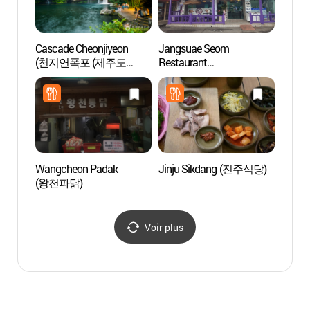
Cascade Cheonjiyeon
Jangsuae Seom
Casca
(천지연폭포 (제주도
Restaurant
(정방
국가지질공원))
(장수애섬식당)
Wangcheon Padak
Jinju Sikdang (진주식당)
Pic S
(왕천파닭)
(삼매
Voir plus