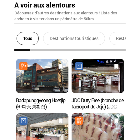
A voir aux alentours
Découvrez d'autres destinations aux alentours ! Liste des
endroits à visiter dans un périmétre de 50km.
Tous
Destinations touristiques
Restaurants
Badapunggyeong Hoetjip
JDC Duty Free (branche de
Roche
(바다풍경횟집)
l'aéroport de Jeju) (JDC
(용두
면세점(제주공항점))