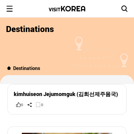
Destinations
Destinations
kimhuiseon Jejumomguk (김희선제주몸국)
0
0