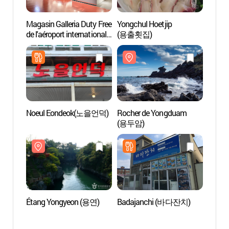
Magasin Galleria Duty Free
Yongchul Hoetjip
Orient
de l'aéroport international
(용출횟집)
Jej
de Jeju (제주국제공항
카지노
갤러리아 면세점 -
외국어사이트용)
Noeul Eondeok(노을언덕)
Rocher de Yongduam
Pavil
(용두암)
Jeju
Étang Yongyeon (용연)
Badajanchi (바다잔치)
Musée
Cin
탑동 