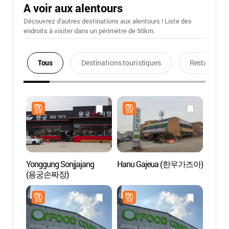
A voir aux alentours
Découvrez d'autres destinations aux alentours ! Liste des
endroits à visiter dans un périmétre de 50km.
Tous
Destinations touristiques
Restaurants
Yonggung Sonjjajang
Hanu Gajeua (한우가즈아)
Cliniq
(용궁손짜장)
Azel
한의원