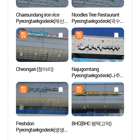
Chaesundang iron rice
Noodles Tree Restaurant
Jardin
Pyeongtaekgodeok(채선
Pyeongtaekgodeok(국수
villag
당가마솥 평택고덕)
나무 평택고덕)
(바람
Cheongari (청아리)
Najugomtang
Parc d
Pyeongtaekgodeok(나주
(오산
곰탕 평택고덕)
Freshdon
BHC(BHC 평택고덕)
Disco
Pyeongtaekgodeok(생생
Dong
돈까스 평택고덕)
네이처