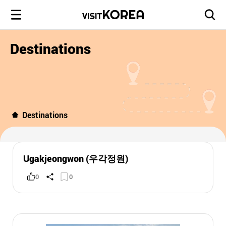
Destinations
Destinations
Ugakjeongwon (우각정원)
0
0