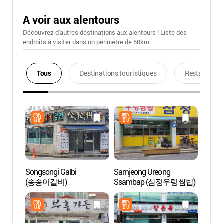
A voir aux alentours
Découvrez d'autres destinations aux alentours ! Liste des
endroits à visiter dans un périmétre de 50km.
Tous
Destinations touristiques
Restaurants
Songsongi Galbi
Samjeong Ureong
Jardin
(송송이갈비)
Ssambap (삼정우렁쌈밥)
villag
(바람