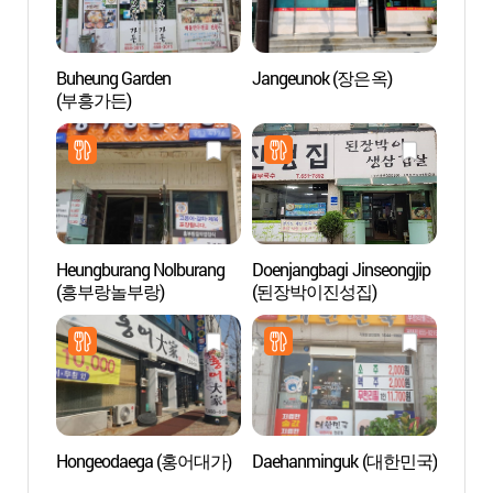
Buheung Garden
Jangeunok (장은옥)
Zone t
(부흥가든)
de S
관광특
Heungburang Nolburang
Doenjangbagi Jinseongjip
Hanwh
(흥부랑놀부랑)
(된장박이진성집)
Besa
용인 
Hongeodaega (홍어대가)
Daehanminguk (대한민국)
Cimeti
Mang