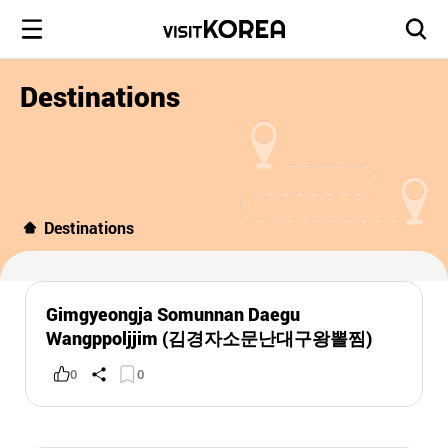
Destinations
Destinations
Gimgyeongja Somunnan Daegu
Wangppoljjim (김경자소문난대구왕뽈찜)
0
0