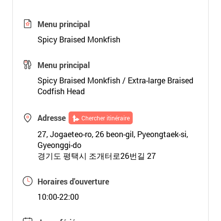
Menu principal
Spicy Braised Monkfish
Menu principal
Spicy Braised Monkfish / Extra-large Braised
Codfish Head
Adresse
Chercher itinéraire
27, Jogaeteo-ro, 26 beon-gil, Pyeongtaek-si,
Gyeonggi-do
경기도 평택시 조개터로26번길 27
Horaires d'ouverture
10:00-22:00