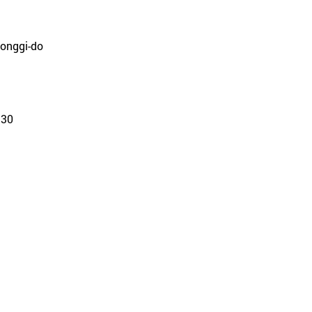
eonggi-do
:30