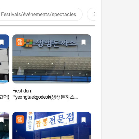
Festivals/événements/spectacles
Sports aquatiques
Freshdon
Clinique médicale orie
택고덕)
Pyeongtaekgodeok(생생돈까스
(아젤리아 스파 한의
평택고덕)