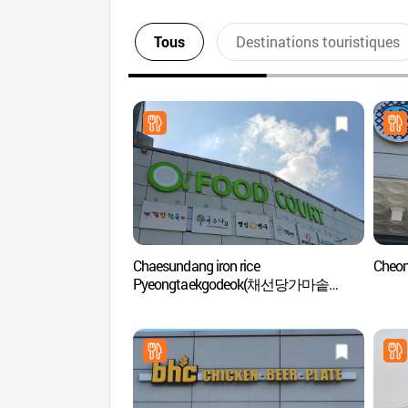
Tous
Destinations touristiques
Chaesundang iron rice
Cheo
Pyeongtaekgodeok(채선당가마솥
평택고덕)