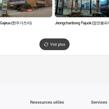
 Gajeua (한우가즈아)
Jeongchanbong Pajuok (정찬봉
Voir plus
Ressources utiles
Services