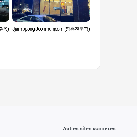
파주옥)
Jjamppong Jeonmunjeom (짬뽕전문점)
Hanwha Resort Yong
(한화리조트 용인 베
Autres sites connexes