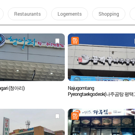
Restaurants
Logements
Shopping
ngari (청아리)
Najugomtang
Pyeongtaekgodeok(나주곰탕 평