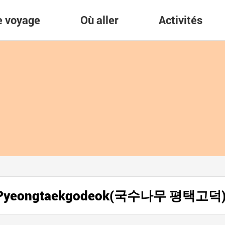
re voyage
Où aller
Activités
ant Pyeongtaekgodeok(국수나무 평택고덕