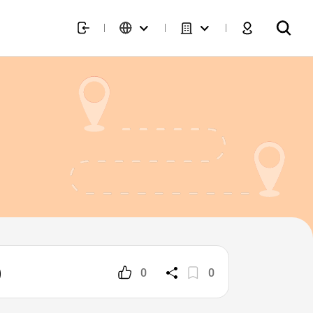
)
0
0