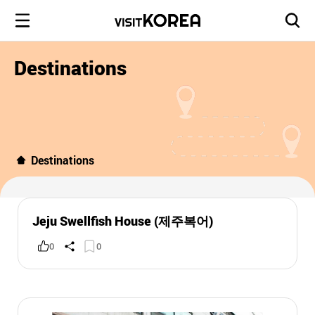
Destinations
Destinations
Jeju Swellfish House (제주복어)
0
0