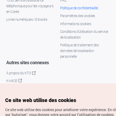
1330 Service d'assistance
FAQ
téléphonique pour les voyageurs
Politique de confidentialité
en Corée
Paramètres des cookies
Livres numériques / E-books
Informations cookies
Conditions d’utilisation du service
de localisation
Politique de traitement des
données de localisation
personnelle
Autres sites connexes
À propos du KTO
K-MICE
Ce site web utilise des cookies
Ce site web utilise des cookies pour améliorer votre expérience.
En c
sur ‘Autoriser’, vous donnez votre accord sur l’utilisation de cookies.