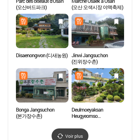
Parc des oiseaux d’Osan
Marché Osaek à Osan
Parc 
(오산버드파크)
(오산 오색시장 야맥축제)
(동탄
Disaenongwon (디새농원)
Jinwi Jangsuchon
Cliniq
(진위장수촌)
Azel
한의원
Bonga Jangsuchon
Deulmoeyaksan
Hanwh
(본가장수촌)
Heugyeomso
Besa
Jeonmunjeom
용인 
(들뫼약산흑염소전문점)
Voir plus