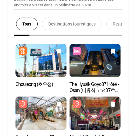
endroits à visiter dans un périmétre de 50km.
Tous
Destinations touristiques
Restaurants
Choujeong (초우정)
The Hyusik Goyo37 Hôtel -
Parc d
Osan (더휴식 고요37호텔
(오산
오산점)