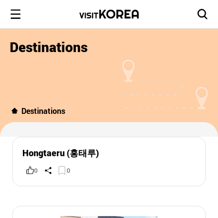
Destinations
Destinations
Hongtaeru (홍태루)
0
0