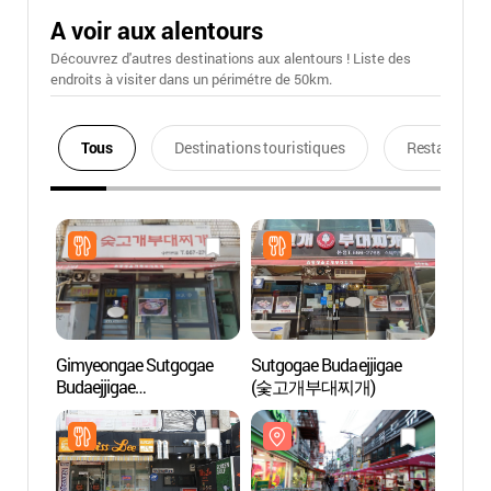
A voir aux alentours
Découvrez d'autres destinations aux alentours ! Liste des
endroits à visiter dans un périmétre de 50km.
Tous
Destinations touristiques
Restaurants
Gimyeongae Sutgogae
Sutgogae Budaejjigae
Zone t
Budaejjigae
(숯고개부대찌개)
de S
(김영애숯고개부대찌개)
관광특