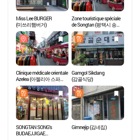
Miss Lee BURGER
Zone touristique spéciale
Parc d
(미쓰리햄버거)
de Songtan (평택시 송탄
(오산
관광특구)
Clinique médicale orientale
Gamgol Sikdang
Arbor
Azelea (아젤리아 스파
(감골식당)
(경기
한의원)
SONGTAN SONG's
Gimnejip (김네집)
Hanwh
BUDAEJJIGAE
Besa
(송탄송쓰부대찌개)
용인 