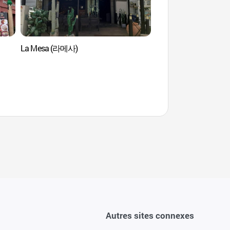
La Mesa (라메사)
Sources thermales 
Autres sites connexes