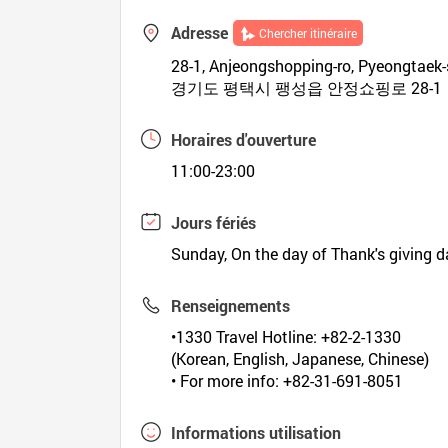
Adresse
Chercher itinéraire
28-1, Anjeongshopping-ro, Pyeongtaek-
경기도 평택시 팽성읍 안정쇼핑로 28-1
Horaires d'ouverture
11:00-23:00
Jours fériés
Sunday, On the day of Thank's giving 
Renseignements
•1330 Travel Hotline: +82-2-1330
(Korean, English, Japanese, Chinese)
• For more info: +82-31-691-8051
Informations utilisation