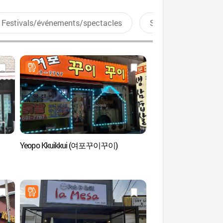
Festivals/événements/spectacles
Sports aquatiques
Yeopo Kkuikkui (여포꾸이꾸이)
Jardin du pique-nique 
Baramsae (바람새