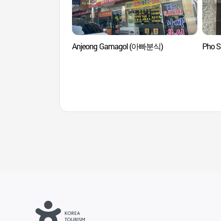
Anjeong Gamagol (아빠분식)
Pho 