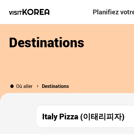
Planifiez vot
Destinations
Où aller
Destinations
Italy Pizza (이태리피자)