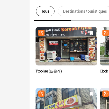
Tous
Destinations touristiques
Ttoollae (또올래)
Obok