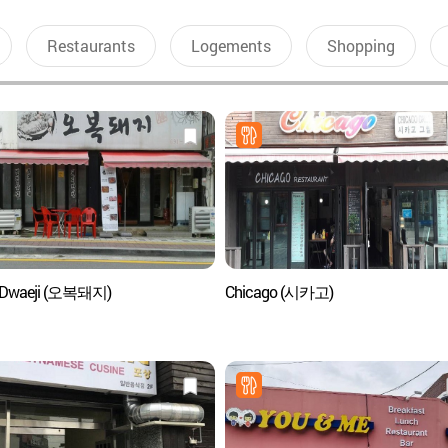
Restaurants
Logements
Shopping
 Dwaeji (오복돼지)
Chicago (시카고)