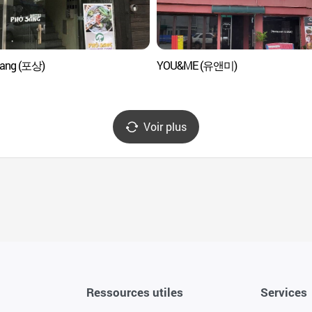
Sang (포상)
YOU&ME (유앤미)
Voir plus
Ressources utiles
Services