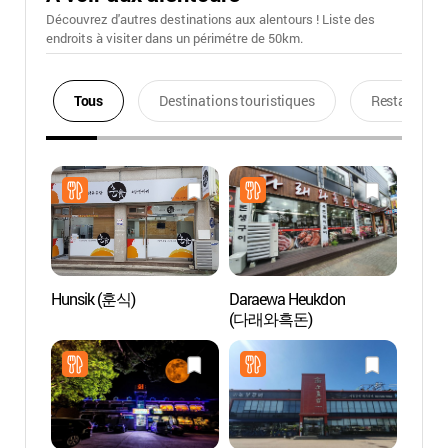
Découvrez d'autres destinations aux alentours ! Liste des
endroits à visiter dans un périmétre de 50km.
Tous
Destinations touristiques
Restaurants
Hunsik (훈식)
Daraewa Heukdon
Organi
(다래와흑돈)
mariti
(당진