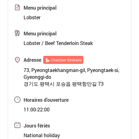
Menu principal
Lobster
Menu principal
Lobster / Beef Tenderloin Steak
Adresse
Chercher itinéraire
73, Pyeongtaekhangman-gil, Pyeongtaek-si,
Gyeonggi-do
경기도 평택시 포승읍 평택항만길 73
Horaires d'ouverture
11:00-22:00
Jours fériés
National holiday