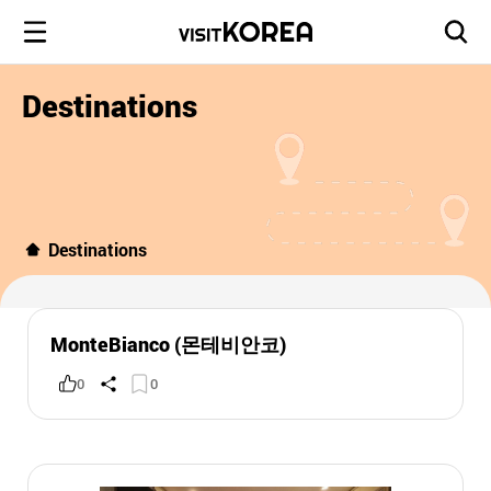
Destinations
Destinations
MonteBianco (몬테비안코)
0
0