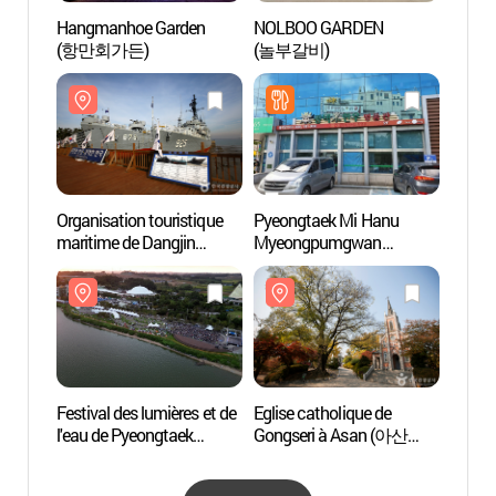
Hangmanhoe Garden
NOLBOO GARDEN
Brasse
(항만회가든)
(놀부갈비)
(신평
양조문
Organisation touristique
Pyeongtaek Mi Hanu
Site s
maritime de Dangjin
Myeongpumgwan
(솔뫼
(당진항만관광공사)
(평택미한우명품관)
Festival des lumières et de
Eglise catholique de
Asan 
l'eau de Pyeongtaek
Gongseri à Asan (아산
스파비
(평택호 물빛축제)
공세리성당)