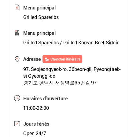
Menu principal
Grilled Spareribs
Menu principal
Grilled Spareribs / Grilled Korean Beef Sirloin
Adresse
Chercher itinéraire
97, Seojeongyeok-ro, 36beon-gil, Pyeongtaek-
si Gyeonggi-do
경기도 평택시 서정역로36번길 97
Horaires d'ouverture
11:00-22:00
Jours fériés
Open 24/7