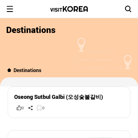
Destinations
Destinations
Oseong Sutbul Galbi (오성숯불갈비)
0
0