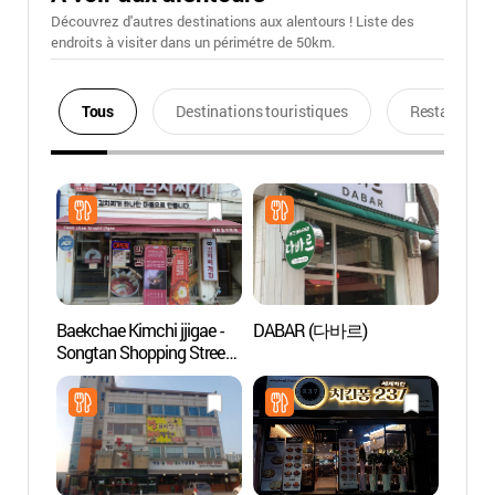
Découvrez d'autres destinations aux alentours ! Liste des
endroits à visiter dans un périmétre de 50km.
Tous
Destinations touristiques
Restaurants
Baekchae Kimchi jjigae -
DABAR (다바르)
Cliniq
Songtan Shopping Street
Azel
Branch (백채김치찌개
한의원
송탄쇼핑로)