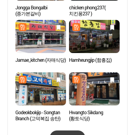
Jongga Bongalbi
chicken phong237(
Jardin
(종가본갈비)
치킨퐁237 )
villag
(바람
Jamae_kitchen (자매식당)
Hamheungjip (함흥집)
Hanwh
Besa
용인 
Godeokbokjip - Songtan
Hwangto Sikdang
Parc 
Branch (고덕복집 송탄)
(황토식당)
(동탄