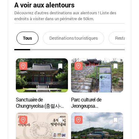
A voir aux alentours
Découvrez d'autres destinations aux alentours ! Liste des
endroits à visiter dans un périmétre de 50km.
Tous
Destinations touristiques
Restaurants
Sanctuaire de
Parc culturel de
Sanctu
Chungnyeolsa (충렬사-
Jeongeupsa
Chung
정읍)
(정읍사문화공원)
정읍)