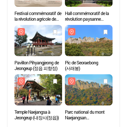
Festival commémoratif de
Hall commémoratif de la
Hall c
la révolution agricole de
révolution paysanne
révolu
Donghak
Donghak
Dong
(동학농민혁명기념제)
(동학농민혁명기념관)
(동학
Pavillon Pihyangjeong de
Pic de Seoraebong
Pic d
Jeongeup (정읍 피향정)
(서래봉)
(서래
Temple Naejangsa à
Parc national du mont
Parc n
Jeongeup (내장사(정읍))
Naejangsan
Naeja
(내장산국립공원)
(내장