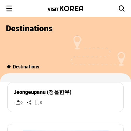
Destinations
Destinations
Jeongeupanu (정읍한우)
0
0