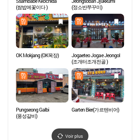
Ssambabe Kkochida
Jeongsoban Jjukkumi
Zone t
(쌈밥에꽃이다 )
(정소반쭈꾸미)
de S
관광특
OK Mokjang (OK목장)
Jogaeteo Jogae Jeongol
Hanwh
(조개터조개전골 )
Besa
용인 
Pungseong Galbi
Garten Bier(가르텐비어)
Hall d’
(풍성갈비)
danse
(태평
Voir plus