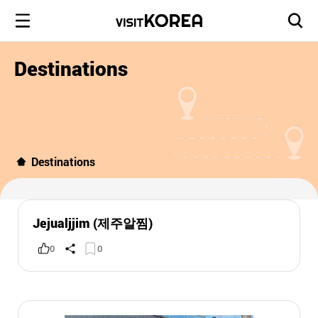
Destinations
Destinations
Jejualjjim (제주알찜)
0
0