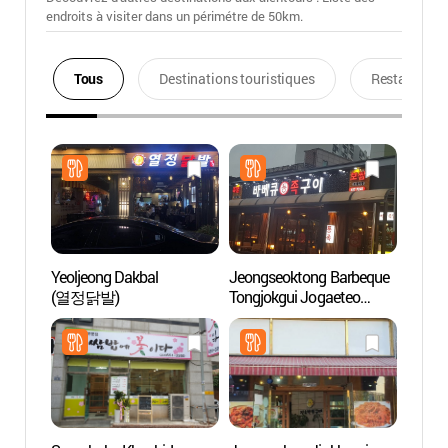
endroits à visiter dans un périmétre de 50km.
Tous
Destinations touristiques
Restaurants
Yeoljeong Dakbal
Jeongseoktong Barbeque
Jardin
(열정닭발)
Tongjokgui Jogaeteo
villag
(정석통바베큐통족구이
(바람
조개터)