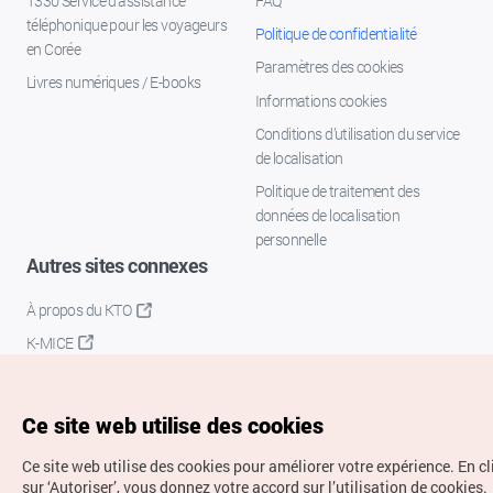
1330 Service d'assistance
FAQ
téléphonique pour les voyageurs
Politique de confidentialité
en Corée
Paramètres des cookies
Livres numériques / E-books
Informations cookies
Conditions d’utilisation du service
de localisation
Politique de traitement des
données de localisation
personnelle
Autres sites connexes
À propos du KTO
K-MICE
Ce site web utilise des cookies
Ce site web utilise des cookies pour améliorer votre expérience.
En c
sur ‘Autoriser’, vous donnez votre accord sur l’utilisation de cookies.