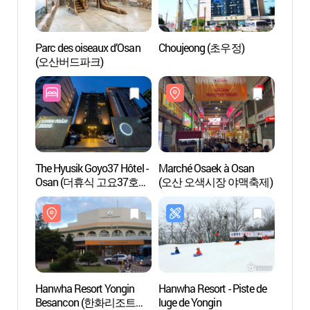
Parc des oiseaux d’Osan
Choujeong (초우정)
Parc 
(오산버드파크)
(동탄
The Hyusik Goyo37 Hôtel -
Marché Osaek à Osan
Arbor
Osan (더휴식 고요37호텔
(오산 오색시장 야맥축제)
(경기
오산점)
Hanwha Resort Yongin
Hanwha Resort - Piste de
Cliniq
Besancon (한화리조트
luge de Yongin
Azel