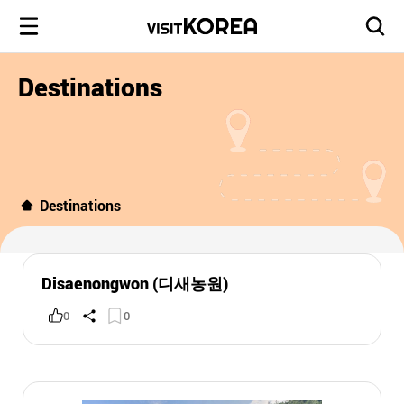
Destinations
Destinations
Disaenongwon (디새농원)
0
0