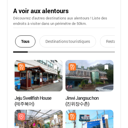
A voir aux alentours
Découvrez d'autres destinations aux alentours ! Liste des
endroits à visiter dans un périmétre de 50km.
Tous
Destinations touristiques
Restaurants
Jeju Swellfish House
Jinwi Jangsuchon
Parc d
(제주복어)
(진위장수촌)
(오산