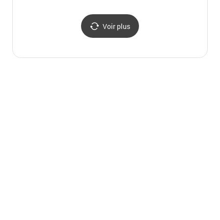
용인 베잔송)
한의원
Voir plus