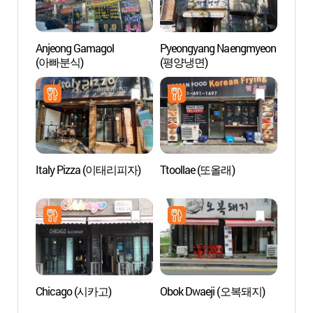
Anjeong Gamagol
Pyeongyang Naengmyeon
Source
(아빠분식)
(평양냉면)
(아산
Italy Pizza (이태리피자)
Ttoollae (또올래)
Zone t
de S
관광특
Chicago (시카고)
Obok Dwaeji (오복돼지)
La For
(영인