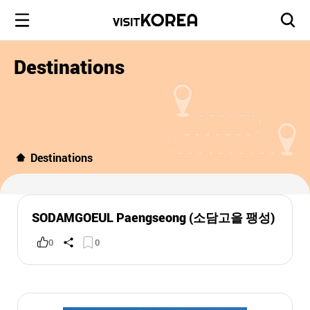
Destinations
Destinations
SODAMGOEUL Paengseong (소담고을 팽성)
0
0