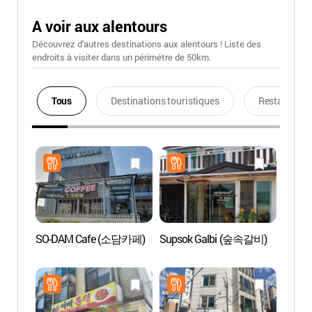
A voir aux alentours
Découvrez d'autres destinations aux alentours ! Liste des
endroits à visiter dans un périmétre de 50km.
Tous
Destinations touristiques
Restaurants
SO-DAM Cafe (소담카페)
Supsok Galbi (숲속갈비)
Jardin
villag
(바람