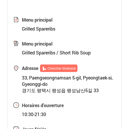
Menu principal
Grilled Spareribs
Menu principal
Grilled Spareribs / Short Rib Soup
Adresse
Chercher itinéraire
33, Paengseongnamsan 5-gil, Pyeongtaek-si,
Gyeonggi-do
경기도 평택시 팽성읍 팽성남산5길 33
Horaires d'ouverture
10:30-21:30