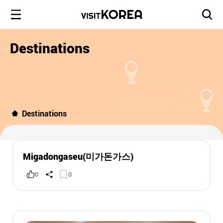
Destinations
Destinations
Migadongaseu(미가돈가스)
0
0