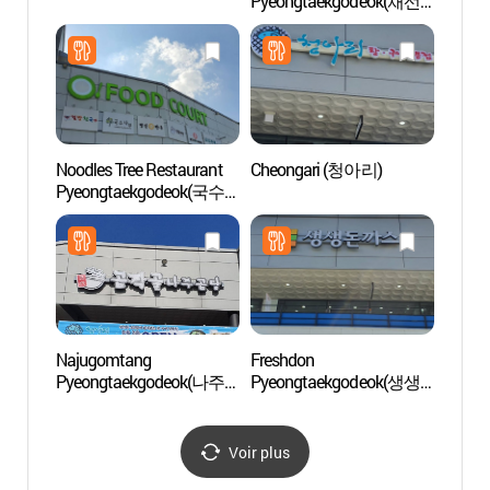
Pyeongtaekgodeok(채선
de S
당가마솥 평택고덕)
관광특
Noodles Tree Restaurant
Cheongari (청아리)
Parc d
Pyeongtaekgodeok(국수
(오산
나무 평택고덕)
Najugomtang
Freshdon
Arbor
Pyeongtaekgodeok(나주
Pyeongtaekgodeok(생생
(경기
곰탕 평택고덕)
돈까스 평택고덕)
Voir plus