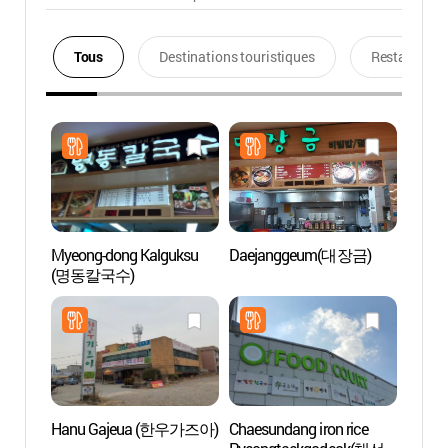
Tous
Destinations touristiques
Restaurants
Myeong-dong Kalguksu
Daejanggeum(대장금)
Jardin
(명동칼국수)
villag
(바람
Hanu Gajeua (한우가즈아)
Chaesundang iron rice
Zone t