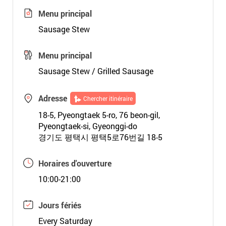
Menu principal
Sausage Stew
Menu principal
Sausage Stew / Grilled Sausage
Adresse
Chercher itinéraire
18-5, Pyeongtaek 5-ro, 76 beon-gil,
Pyeongtaek-si, Gyeonggi-do
경기도 평택시 평택5로76번길 18-5
Horaires d'ouverture
10:00-21:00
Jours fériés
Every Saturday