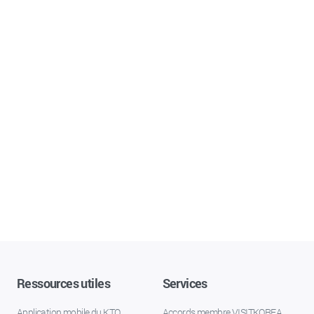
Ressources utiles
Services
Application mobile du KTO
Accords membre VISITKOREA