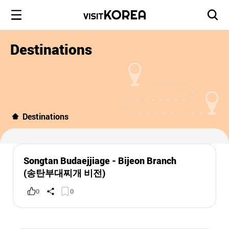
Destinations
Destinations
Songtan Budaejjiage - Bijeon Branch
(송탄부대찌개 비전)
0
0