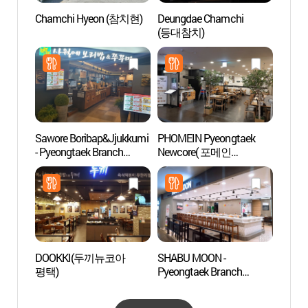
Chamchi Hyeon (참치현)
Deungdae Chamchi
Zone t
(등대참치)
de S
관광특
Sawore Boribap&Jjukkumi
PHOMEIN Pyeongtaek
Hanwh
- Pyeongtaek Branch
Newcore( 포메인
Besa
(사월에보리밥&쭈꾸미
평택뉴코아 )
용인 
평택 )
DOOKKI(두끼뉴코아
SHABU MOON -
Cimeti
평택)
Pyeongtaek Branch
Mang
(샤브문 평택)
동산)