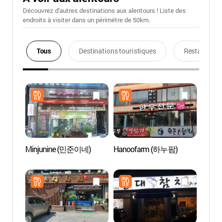
Découvrez d'autres destinations aux alentours ! Liste des
endroits à visiter dans un périmétre de 50km.
Tous
Destinations touristiques
Restaurants
Minjunine (민준이네)
Hanoofarm (하누팜)
Jardin
villag
(바람