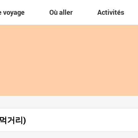
re voyage
Où aller
Activités
고향먹거리)