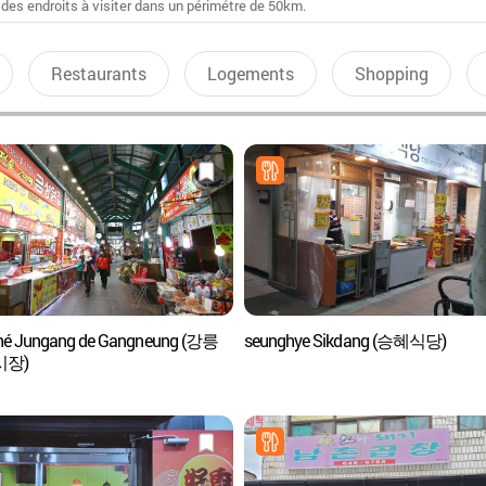
 des endroits à visiter dans un périmétre de 50km.
Restaurants
Logements
Shopping
hé Jungang de Gangneung (강릉
seunghye Sikdang (승혜식당)
시장)