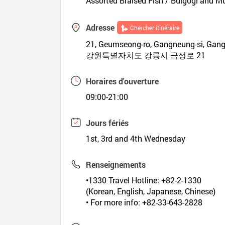
Assorted Braised Fish / Bulgogi and 
Adresse
Chercher itinéraire
21, Geumseong-ro, Gangneung-si, Gan
강원특별자치도 강릉시 금성로 21
Horaires d'ouverture
09:00-21:00
Jours fériés
1st, 3rd and 4th Wednesday
Renseignements
•1330 Travel Hotline: +82-2-1330
(Korean, English, Japanese, Chinese)
• For more info: +82-33-643-2828