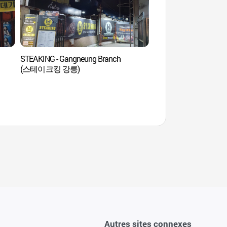
STEAKING - Gangneung Branch
Musée de la broderie d
(스테이크킹 강릉)
(동양자수박물관)
Autres sites connexes