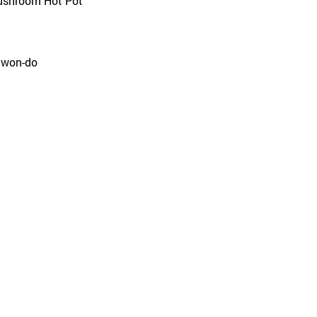
Mushroom Hot Pot
gwon-do