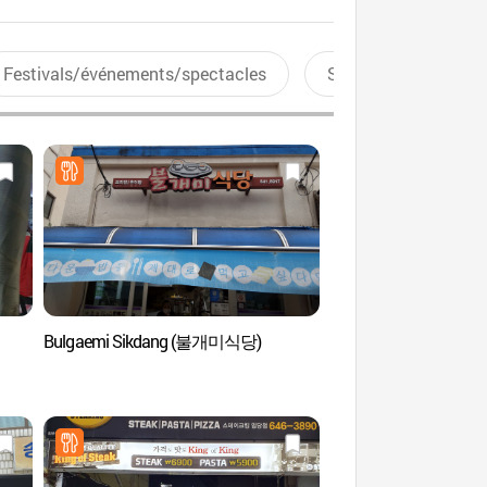
Festivals/événements/spectacles
Sports aquatiques
Bulgaemi Sikdang (불개미식당)
Myeongju-dong à G
명주동 거리)