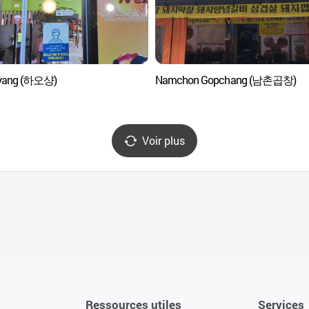
yang (하오샹)
Namchon Gopchang (남촌곱창)
Voir plus
Ressources utiles
Services