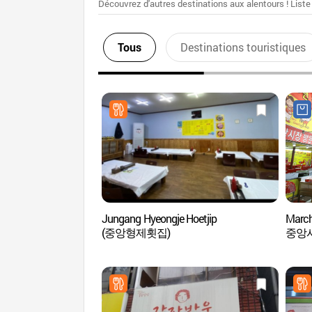
Découvrez d'autres destinations aux alentours ! Liste
Tous
Destinations touristiques
Jungang Hyeongje Hoetjip
Marc
(중앙형제횟집)
중앙