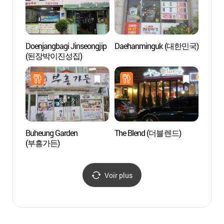
Doenjangbagi Jinseongjip
Daehanminguk (대한민국)
Hanwh
(된장박이진성집)
Besa
용인 
Buheung Garden
The Blend (더블렌드)
Cimeti
(부흥가든)
Mang
동산)
Voir plus