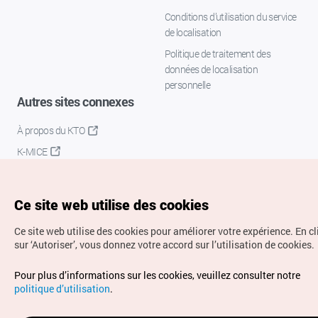
Conditions d’utilisation du service
de localisation
Politique de traitement des
données de localisation
personnelle
Autres sites connexes
À propos du KTO
K-MICE
Ce site web utilise des cookies
Ce site web utilise des cookies pour améliorer votre expérience.
En c
sur ‘Autoriser’, vous donnez votre accord sur l’utilisation de cookies.
Droits d’auteur (c) Office National du Tourisme en Corée.
Pour plus d’informations sur les cookies, veuillez consulter notre
Tous droits réservés.
politique d’utilisation
.
Pour les rapports d'erreurs et demandes de renseignements,
adressez vos demandes à