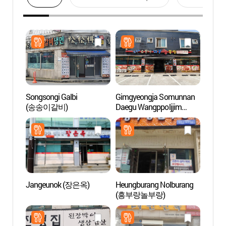
Songsongi Galbi
Gimgyeongja Somunnan
Jardin
(송송이갈비)
Daegu Wangppoljjim
villag
(김경자소문난대구왕뽈
(바람
찜)
Jangeunok (장은옥)
Heungburang Nolburang
Zone t
(흥부랑놀부랑)
de S
관광특