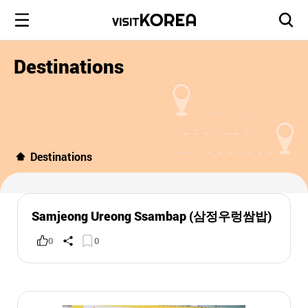
Destinations
Destinations
Samjeong Ureong Ssambap (삼정우렁쌈밥)
0
0