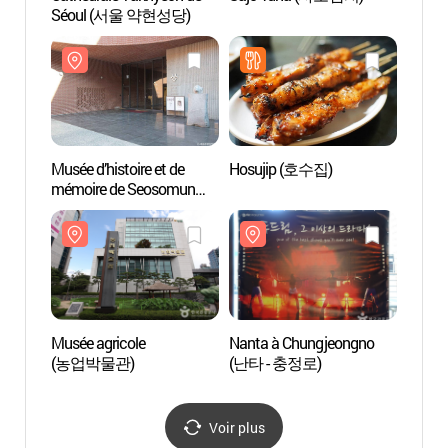
Séoul (서울 약현성당)
Séou
Musée d’histoire et de
Hosujip (호수집)
Musée 
mémoire de Seosomun
(농업
(서소문성지역사박물관)
Musée agricole
Nanta à Chungjeongno
Eglis
(농업박물관)
(난타 - 충정로)
(정동
Voir plus