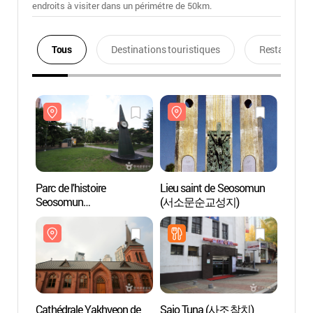
endroits à visiter dans un périmétre de 50km.
Tous
Destinations touristiques
Restaurants
Parc de l'histoire
Lieu saint de Seosomun
Parc de
Seosomun
(서소문순교성지)
Seos
(서소문역사공원)
(서소
Cathédrale Yakhyeon de
Sajo Tuna (사조참치)
Cathé