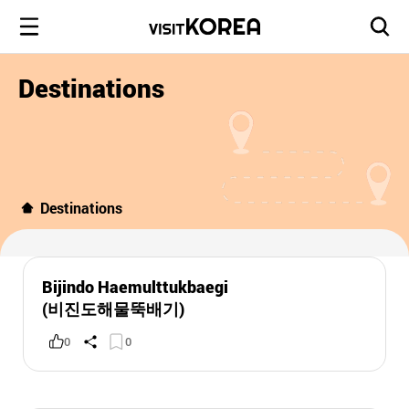
Destinations
Destinations
Bijindo Haemulttukbaegi
(비진도해물뚝배기)
0
0