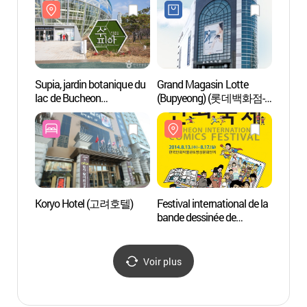
워터도시)
Supia, jardin botanique du
Grand Magasin Lotte
Parc 
lac de Bucheon
(Bupyeong) (롯데백화점-
중앙공
(부천호수식물원 수피아)
부평점)
Koryo Hotel (고려호텔)
Festival international de la
Centre 
bande dessinée de
d’Inc
Bucheon
(인천
(부천국제만화축제)
Voir plus