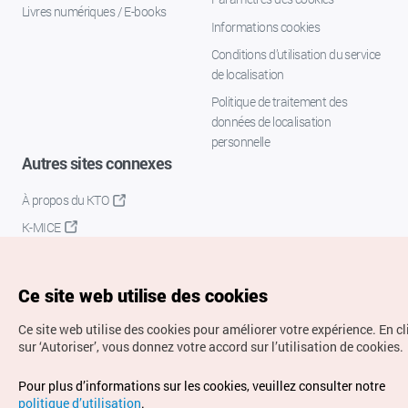
Livres numériques / E-books
Informations cookies
Conditions d’utilisation du service
de localisation
Politique de traitement des
données de localisation
personnelle
Autres sites connexes
À propos du KTO
K-MICE
Ce site web utilise des cookies
Ce site web utilise des cookies pour améliorer votre expérience.
En c
sur ‘Autoriser’, vous donnez votre accord sur l’utilisation de cookies.
Droits d’auteur (c) Office National du Tourisme en Corée.
Pour plus d’informations sur les cookies, veuillez consulter notre
Tous droits réservés.
politique d’utilisation
.