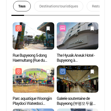
Tous
Destinations touristiques
Restaurants
Rue Bupyeong 5-dong
The Hyusik Aneuk Hotel -
Rue B
Haemultang (Rue du
Bupyeong à
Haemu
ragoût de fruits de mer)
Incheon(더휴식 아늑호텔
ragoût
(부평5동 해물탕거리)
인천 부평점)
(부평
Parc aquatique Woongjin
Galerie souterraine de
Supia,
Playdoci Waterdoci
Bupyeong (부평모두몰
lac d
(웅진플레이도시
(부평지하도상가))
(부천