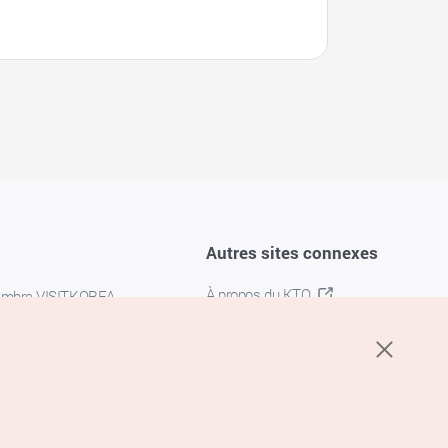
Autres sites connexes
À propos du KTO
embre VISITKOREA
K-MICE
confidentialité
 des cookies
s cookies