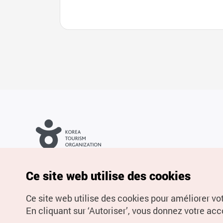
Droits d’auteur (c) Office National du Tourisme en Corée. Tous
droits réservés.
Pour les rapports d'erreurs et demandes de renseignements,
Ce site web utilise des cookies
adressez vos demandes à
info.ontc@gmail.com
Ce site web utilise des cookies pour améliorer vo
En cliquant sur ‘Autoriser’, vous donnez votre acco