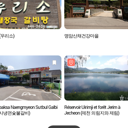
o (우리소)
명암산채건강마을
aksa Naengmyeon Sutbul Galbi
Réservoir Uirimji et forêt Jerim à
박사냉면숯불갈비)
Jecheon (제천 의림지와 제림)