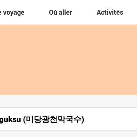
re voyage
Où aller
Activités
Makguksu (미당광천막국수)