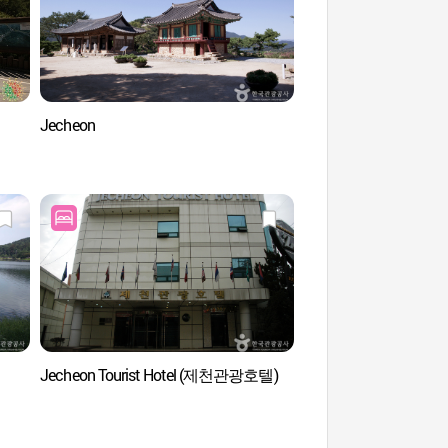
Jecheon
Parc expo des herbes
Jecheon (제천한
Jecheon Tourist Hotel (제천관광호텔)
배론성지