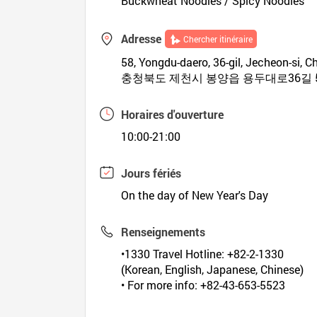
Buckwheat Noodles / Spicy Noodles
Adresse
Chercher itinéraire
58, Yongdu-daero, 36-gil, Jecheon-si,
충청북도 제천시 봉양읍 용두대로36길 
Horaires d'ouverture
10:00-21:00
Jours fériés
On the day of New Year's Day
Renseignements
•1330 Travel Hotline: +82-2-1330
(Korean, English, Japanese, Chinese)
• For more info: +82-43-653-5523