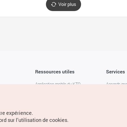
Voir plus
Ressources utiles
Services
Application mobile du KTO
Accords m
1330 Service d'assistance
FAQ
téléphonique pour les voyageurs en
Politique de 
Corée
Paramètres
tre expérience.
Livres numériques / E-books
rd sur l’utilisation de cookies.
Information