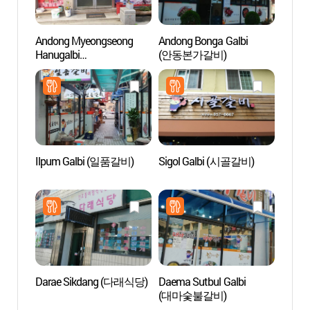
Andong Myeongseong
Andong Bonga Galbi
Rue d
Hanugalbi
(안동본가갈비)
(안동
(안동명성한우갈비)
Ilpum Galbi (일품갈비)
Sigol Galbi (시골갈비)
Imche
(안동
Darae Sikdang (다래식당)
Daema Sutbul Galbi
Maison
(대마숯불갈비)
famill
branc