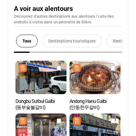
A voir aux alentours
Découvrez d'autres destinations aux alentours ! Liste des
endroits à visiter dans un périmétre de 50km.
Tous
Destinations touristiques
Restaurants
Dongbu Sutbul Galbi
Andong Hanu Galbi
Pagode
(동부숯불갈비)
(안동한우갈비)
étage
(안동
오층전