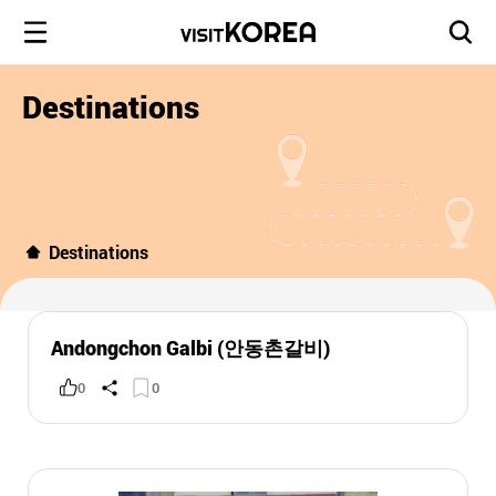
Destinations
Destinations
Andongchon Galbi (안동촌갈비)
0
0