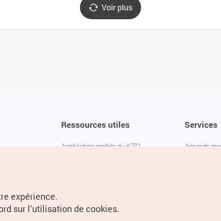
Voir plus
Ressources utiles
Services
Application mobile du KTO
Accords m
1330 Service d'assistance
FAQ
téléphonique pour les voyageurs en
Politique de 
Corée
Paramètres
tre expérience.
Livres numériques / E-books
rd sur l’utilisation de cookies.
Information