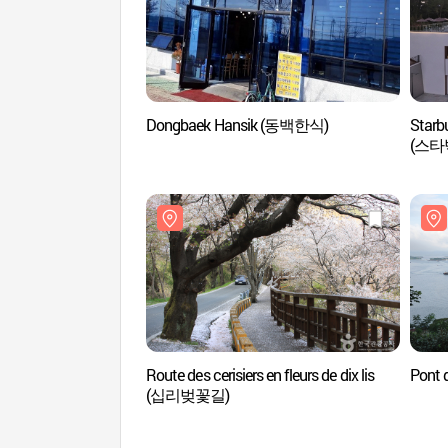
Dongbaek Hansik (동백한식)
Starb
(스타
Route des cerisiers en fleurs de dix lis
Pont 
(십리벚꽃길)