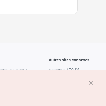
Autres sites connexes
À propos du KTO
embre VISITKOREA
K-MICE
confidentialité
 des cookies
s cookies