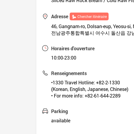
Sliced Raw Rock Bream / Cold Raw Fi
Adresse
Chercher itinéraire
46, Gangnam-ro, Dolsan-eup, Yeosu-si
전남광주통합특별시 여수시 돌산읍 강남
Horaires d'ouverture
10:00-23:00
Renseignements
•1330 Travel Hotline: +82-2-1330
(Korean, English, Japanese, Chinese)
• For more info: +82-61-644-2289
Parking
available