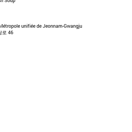
sh Soup
, Métropole unifiée de Jeonnam-Gwangju
로 46