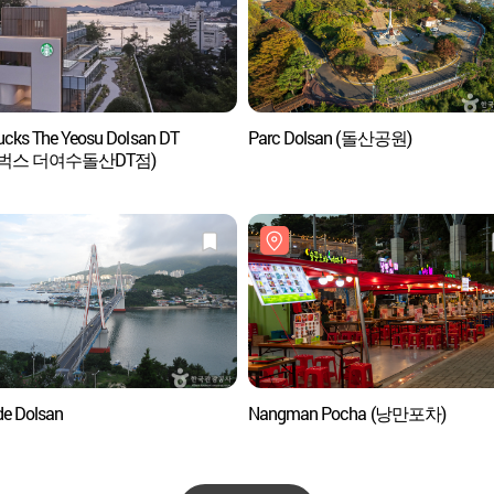
ucks The Yeosu Dolsan DT
Parc Dolsan (돌산공원)
벅스 더여수돌산DT점)
de Dolsan
Nangman Pocha (낭만포차)