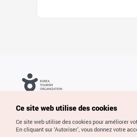
Droits d’auteur (c) Office National du Tourisme en Corée. Tous
droits réservés.
Pour les rapports d'erreurs et demandes de renseignements,
Ce site web utilise des cookies
adressez vos demandes à
info.ontc@gmail.com
Ce site web utilise des cookies pour améliorer vo
En cliquant sur ‘Autoriser’, vous donnez votre acco