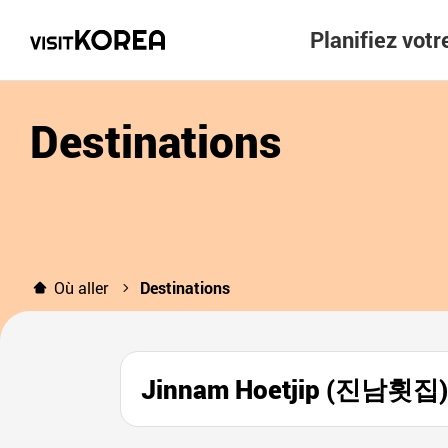
Planifiez vot
Destinations
Où aller
Destinations
Jinnam Hoetjip (진남횟집