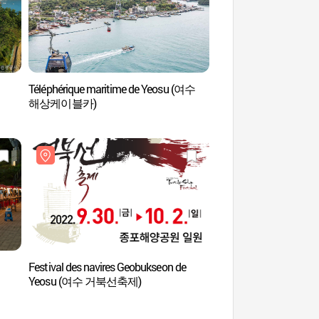
Téléphérique maritime de Yeosu (여수
Parc Dolsan (돌산공
해상케이블카)
Festival des navires Geobukseon de
Nangman Pocha (
Yeosu (여수 거북선축제)