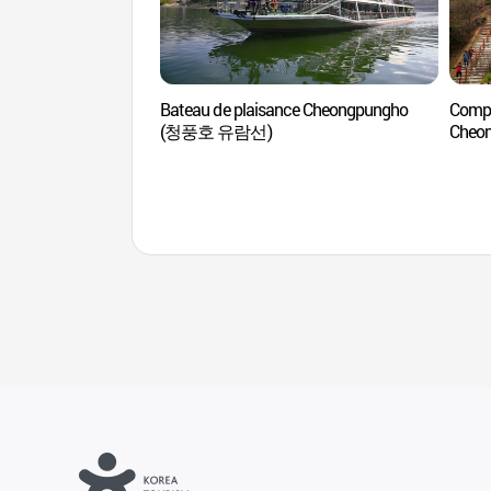
Bateau de plaisance Cheongpungho
Compl
(청풍호 유람선)
Che