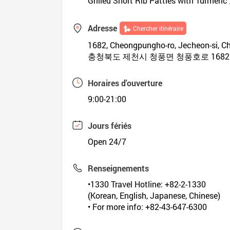
Grilled Short Rib Patties with Turmer
Adresse
Chercher itinéraire
1682, Cheongpungho-ro, Jecheon-si, 
충청북도 제천시 청풍면 청풍호로 1682
Horaires d'ouverture
9:00-21:00
Jours fériés
Open 24/7
Renseignements
•1330 Travel Hotline: +82-2-1330
(Korean, English, Japanese, Chinese)
• For more info: +82-43-647-6300