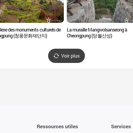
exe des monuments culturels de
La muraille Mangwolsanseong à
ongpung (청풍문화재단지)
Cheongpung (망월산성)
Voir plus
Ressources utiles
Services