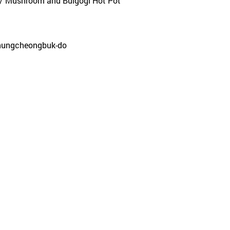
ic / Mushroom and Bulgogi Hot Pot
Chungcheongbuk-do