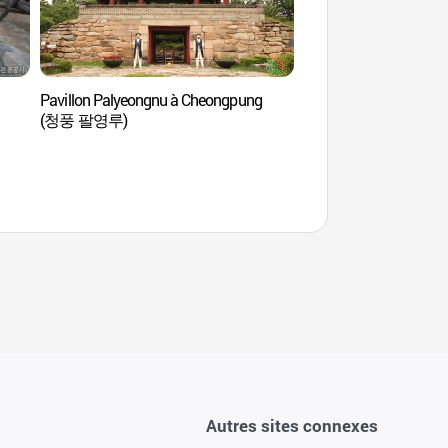
Pavillon Palyeongnu à Cheongpung
La muraille Mangwol
(청풍 팔영루)
Cheongpung (망월산
Autres sites connexes