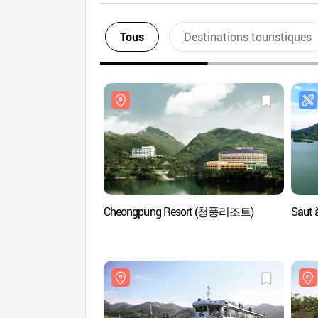
Tous
Destinations touristiques
Cheongpung Resort (청풍리조트)
Saut 