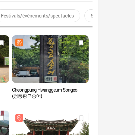
Festivals/événements/spectacles
Sports aquatiques
Cheongpung Hwanggeum Songeo
Cheongpung Resor
(청풍황금송어)