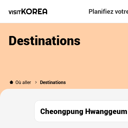
Planifiez vot
Destinations
Où aller
Destinations
Cheongpung Hwanggeu