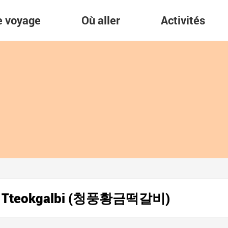
re voyage
Où aller
Activités
m Tteokgalbi (청풍황금떡갈비)