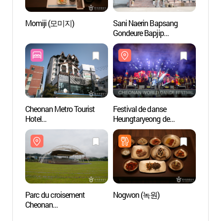
Momiji (모미지)
Sani Naerin Bapsang
La Fo
Gondeure Bapjip
(태학
(산이내린밥상곤드레밥
집)
Cheonan Metro Tourist
Festival de danse
Parc H
Hotel
Heungtaryeong de
de Cor
(천안메트로관광호텔)
Cheonan
(한민
(천안흥타령춤축제)
Parc du croisement
Nogwon (녹원)
Cimeti
Cheonan
Mang
(천안삼거리공원)
동산)