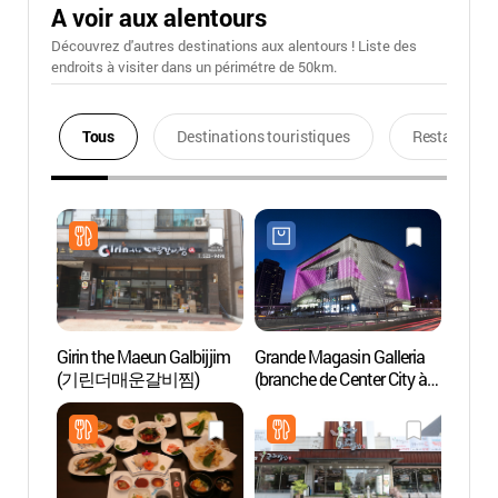
A voir aux alentours
Découvrez d'autres destinations aux alentours ! Liste des
endroits à visiter dans un périmétre de 50km.
Tous
Destinations touristiques
Restaurants
Girin the Maeun Galbijjim
Grande Magasin Galleria
Parc d
(기린더매운갈비찜)
(branche de Center City à
Cheon
Cheonan) (갤러리아
(천안
백화점-센터시티점)