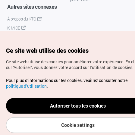
Autres sites connexes
À propos du KTO
K-MICE
Ce site web utilise des cookies
Ce site web utilise des cookies pour améliorer votre expérience.
En c
sur ‘Autoriser’, vous donnez votre accord sur l’utilisation de cookies.
Droits d’auteur (c) Office National du Tourisme en Corée.
Pour plus d’informations sur les cookies, veuillez consulter notre
Tous droits réservés.
politique d’utilisation
.
Pour les rapports d'erreurs et demandes de renseignements,
adressez vos demandes à
info.ontc@gmail.com
Autoriser tous les cookies
Cookie settings