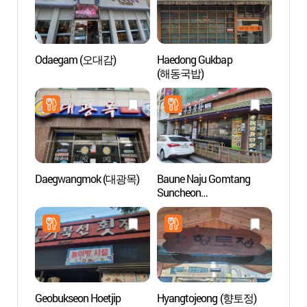
Odaegam (오대감)
Haedong Gukbap
Lieu d
(해동국밥)
Sunc
오픈세
Daegwangmok (대광목)
Baune Naju Gomtang
Jardin
Suncheon
de S
yeonhyang(바우네나주곰
국가정
탕 순천연향)
Geobukseon Hoetjip
Hyangtojeong (향토정)
Observ