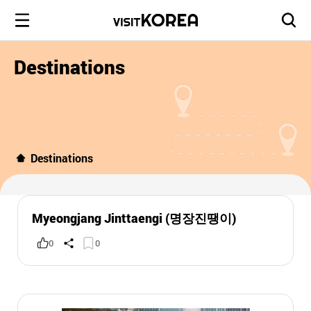
Destinations
Destinations
Myeongjang Jinttaengi (명장진땡이)
0
0