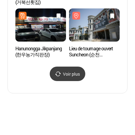
(거북선횟집)
de la 
canal 
(순천
물길)
Hanunongga Jikpanjang
Lieu de tournage ouvert
Forêt
(한우농가직판장)
Suncheon (순천
(백운
오픈세트장)
Voir plus