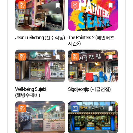
Jeonju Sikdang (전주식당)
The Painters 2 (페인터즈
Rue d
시즌2)
Jong
포장마
Well-being Sujebi
Sigoljeonjip (시골전집)
Seosu
(웰빙수제비)