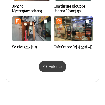
Jongno
Quartier des bijoux de
Alive 
Myeongtaedeokjang
Jongno 3(sam)-ga
(박물
(종로명태덕장)
(종로3가 귀금속
인사동
전문상가)
Seusiya (스시야)
Cafe Orange (까페오렌지)
O'ngo
Commu
(온고
Voir plus