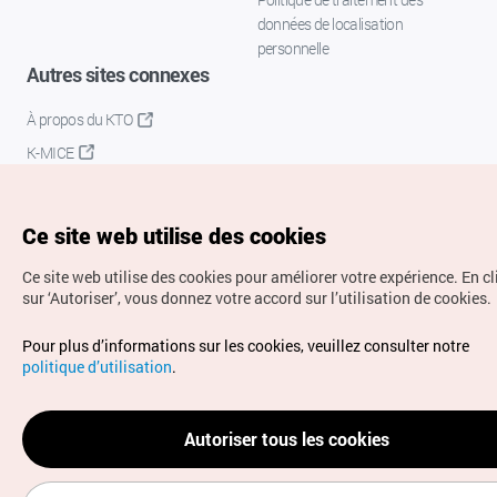
données de localisation
personnelle
Autres sites connexes
À propos du KTO
K-MICE
Ce site web utilise des cookies
Ce site web utilise des cookies pour améliorer votre expérience.
En c
sur ‘Autoriser’, vous donnez votre accord sur l’utilisation de cookies.
Droits d’auteur (c) Office National du Tourisme en Corée.
Pour plus d’informations sur les cookies, veuillez consulter notre
Tous droits réservés.
politique d’utilisation
.
Pour les rapports d'erreurs et demandes de renseignements,
adressez vos demandes à
info.ontc@gmail.com
Autoriser tous les cookies