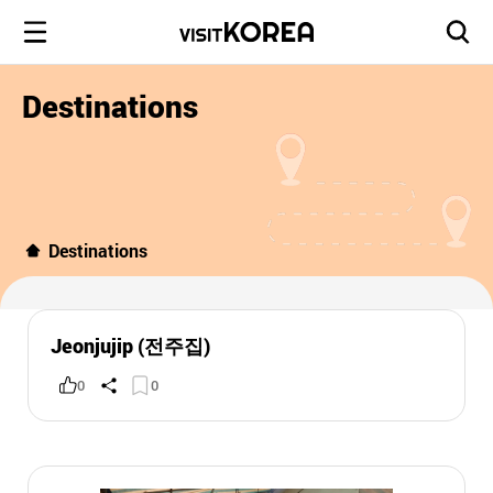
Destinations
Destinations
Jeonjujip (전주집)
0
0