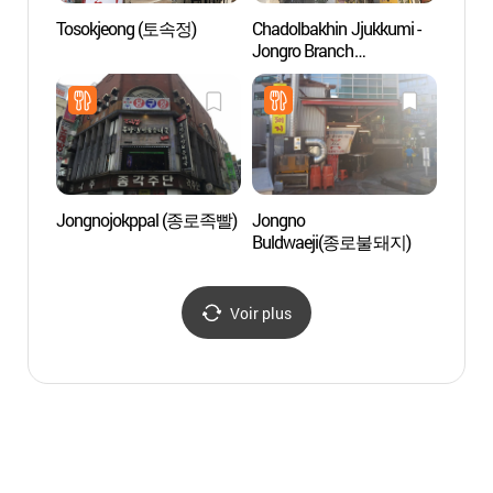
Tosokjeong (토속정)
Chadolbakhin Jjukkumi -
Le Cen
Jongro Branch
Touris
(차돌박힌쭈꾸미 종로)
Touri
(한국
관광안
Jongnojokppal (종로족빨)
Jongno
Musée
Buldwaeji(종로불돼지)
(Beaut
(아름
Voir plus