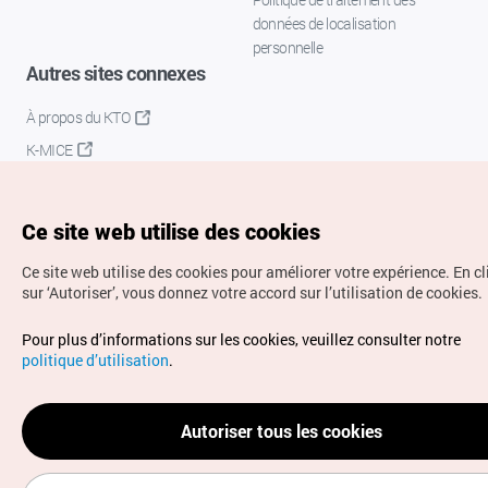
données de localisation
personnelle
Autres sites connexes
À propos du KTO
K-MICE
Ce site web utilise des cookies
Ce site web utilise des cookies pour améliorer votre expérience.
En c
sur ‘Autoriser’, vous donnez votre accord sur l’utilisation de cookies.
Droits d’auteur (c) Office National du Tourisme en Corée.
Pour plus d’informations sur les cookies, veuillez consulter notre
Tous droits réservés.
politique d’utilisation
.
Pour les rapports d'erreurs et demandes de renseignements,
adressez vos demandes à
info.ontc@gmail.com
Autoriser tous les cookies