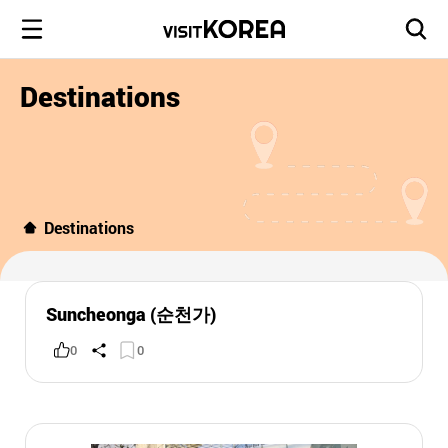
Destinations
Destinations
Suncheonga (순천가)
0
0