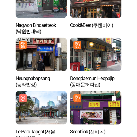
Nagwon Bindaetteok
Cook&Beer (쿠캔비어)
Le Pa
(낙원빈대떡)
탑골공
Neungnabapsang
Dongdaemun Heopajip
Alive 
(능라밥상)
(동대문허파집)
(박물
인사동
Le Parc Tapgol (서울
Seonbiok (선비옥)
Quarti