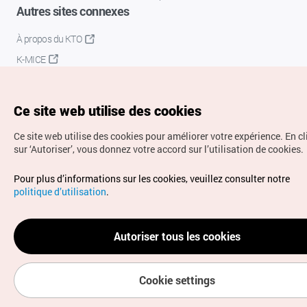
Autres sites connexes
À propos du KTO
K-MICE
Ce site web utilise des cookies
Ce site web utilise des cookies pour améliorer votre expérience.
En c
sur ‘Autoriser’, vous donnez votre accord sur l’utilisation de cookies.
Droits d’auteur (c) Office National du Tourisme en Corée.
Pour plus d’informations sur les cookies, veuillez consulter notre
Tous droits réservés.
politique d’utilisation
.
Pour les rapports d'erreurs et demandes de renseignements,
adressez vos demandes à
info.ontc@gmail.com
Autoriser tous les cookies
Cookie settings