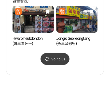
탑골공원)
(익선
Hwaro heukdondon
Jongro Seolleongtang
Galer
(화로흑돈돈)
(종로설렁탕)
Centre
(서울
공평갤
Voir plus