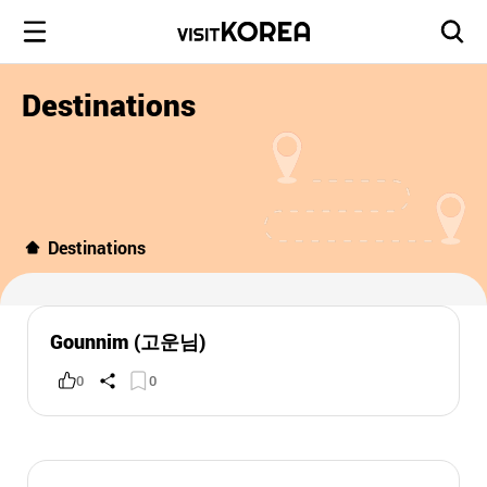
Destinations
Destinations
Gounnim (고운님)
0
0