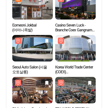
Eomeoni Jokbal
Casino Seven Luck -
Casino
(어머니족발)
Branche Coex Gangnam
Branc
(세븐럭카지노 -
(세븐
강남코엑스점)
강남코
Seoul Auto Salon (서울
Korea World Trade Center
Bibli
오토살롱)
(COEX)
(별마
(한국종합무역센터 -
코엑스)