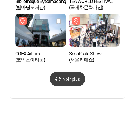
Bibliothèque Byeolmadang
TEA WORLD FESTIVAL
Aquar
(별마당도서관)
(국제차문화대전)
(코엑
COEX Artium
Seoul Cafe Show
Will 
(코엑스아티움)
(서울카페쇼)
Voir plus