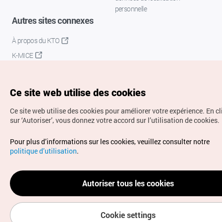
personnelle
Autres sites connexes
À propos du KTO
K-MICE
Ce site web utilise des cookies
Ce site web utilise des cookies pour améliorer votre expérience.
En c
sur ‘Autoriser’, vous donnez votre accord sur l’utilisation de cookies.
Droits d’auteur (c) Office National du Tourisme en Corée.
Pour plus d’informations sur les cookies, veuillez consulter notre
Tous droits réservés.
politique d’utilisation
.
Pour les rapports d'erreurs et demandes de renseignements,
adressez vos demandes à
info.ontc@gmail.com
Autoriser tous les cookies
Cookie settings