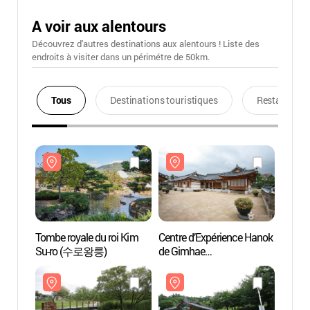
A voir aux alentours
Découvrez d'autres destinations aux alentours ! Liste des
endroits à visiter dans un périmétre de 50km.
Tous
Destinations touristiques
Restaurants
Tombe royale du roi Kim
Centre d’Expérience Hanok
Tombe 
Su-ro (수로왕릉)
de Gimhae
Su-r
(김해한옥체험관)