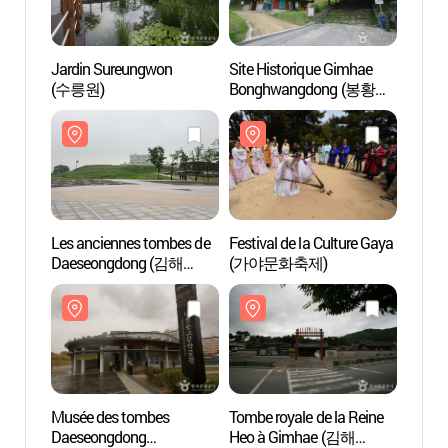
Jardin Sureungwon
Site Historique Gimhae
Jardi
(수릉원)
Bonghwangdong (봉황동
(수릉
유적)
Les anciennes tombes de
Festival de la Culture Gaya
Les a
Daeseongdong (김해
(가야문화축제)
Daes
대성동 고분군)
대성동
Musée des tombes
Tombe royale de la Reine
Tombe 
Daeseongdong
Heo à Gimhae (김해
Heo à