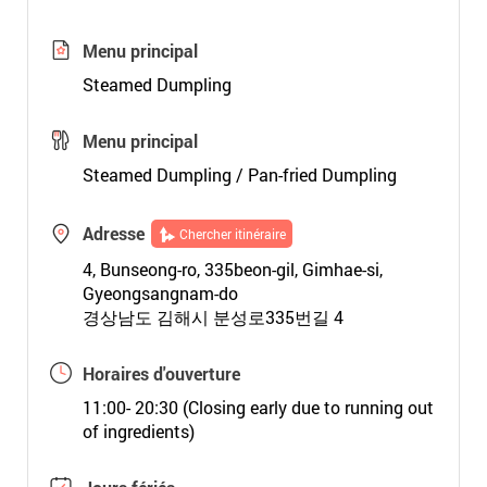
Menu principal
Steamed Dumpling
Menu principal
Steamed Dumpling / Pan-fried Dumpling
Adresse
Chercher itinéraire
4, Bunseong-ro, 335beon-gil, Gimhae-si,
Gyeongsangnam-do
경상남도 김해시 분성로335번길 4
Horaires d'ouverture
11:00- 20:30 (Closing early due to running out
of ingredients)