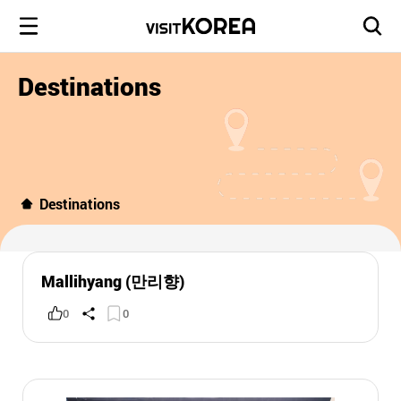
Destinations
Destinations
Mallihyang (만리향)
0
0