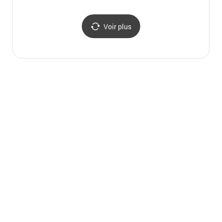
(대성동고분박물관)
수로왕비릉)
수로왕
Voir plus